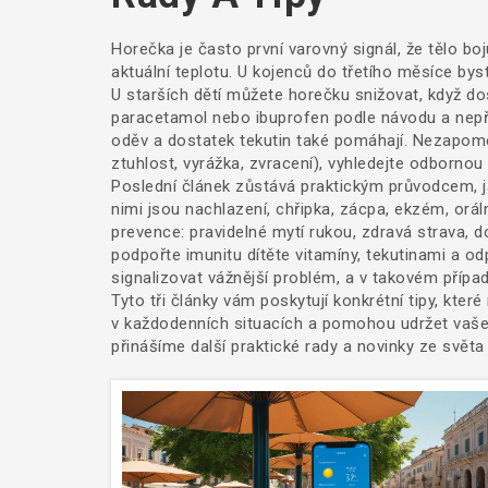
Horečka je často první varovný signál, že tělo boj
aktuální teplotu. U kojenců do třetího měsíce bys
U starších dětí můžete horečku snižovat, když do
paracetamol nebo ibuprofen podle návodu a nepře
oděv a dostatek tekutin také pomáhají. Nezapomeň
ztuhlost, vyrážka, zvracení), vyhledejte odborno
Poslední článek zůstává praktickým průvodcem,
nimi jsou nachlazení, chřipka, zácpa, ekzém, oráln
prevence: pravidelné mytí rukou, zdravá strava, 
podpořte imunitu dítěte vitamíny, tekutinami a od
signalizovat vážnější problém, a v takovém případ
Tyto tři články vám poskytují konkrétní tipy, kt
v každodenních situacích a pomohou udržet vaše d
přinášíme další praktické rady a novinky ze světa