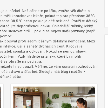
uje s infekcí. Než sáhnete po léku, zvažte věk dítěte a
te měli kontaktovat lékaře, pokud teplota přesáhne 38 °C.
sáhne 38,5 °C nebo pokud je dítě neklidné. Použijte dětský
kračujte doporučenou dávku. Chladnější ručníky, lehký
te sledovat dítě – pokud se objeví další příznaky (např.
u pomoc.
 jak bojovat proti sedmi běžným dětským nemocem. Mezi
í infekce, uši a záněty dýchacích cest. Klíčová je
dostatek spánku a očkování. Pokud se nemoc objeví,
počinkem. Vždy hledejte příznaky, které by mohly
ě se obraťte na pediatra.
eré můžete hned použít. Věříme, že vám usnadní rozhodování
ěti zdravé a šťastné. Sledujte náš blog i nadále –
 dětské péče.