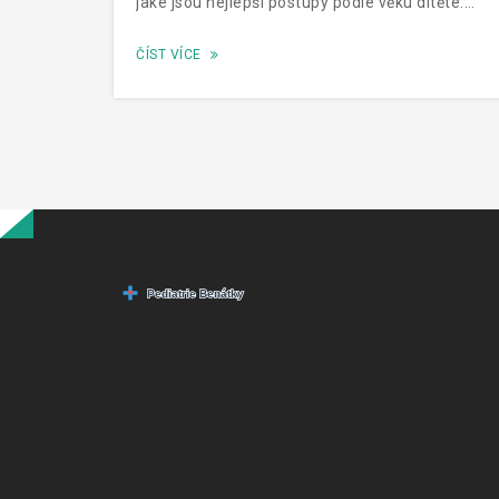
jaké jsou nejlepší postupy podle věku dítěte.
Pomůžeme vám porozumět, kdy je třeba
ČÍST VÍCE
zasáhnout a kdy nechat tělo bojovat samo.