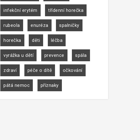
infekční erytém
třídenní horečka
rubeola
enuréza
spalničky
horečka
děti
léčba
vyrážka u dětí
prevence
spála
zdraví
péče o dítě
očkování
pátá nemoc
příznaky