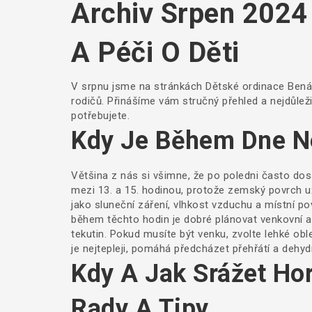
Archiv Srpen 2024 
A Péči O Děti
V srpnu jsme na stránkách Dětské ordinace Benátky
rodičů. Přinášíme vám stručný přehled a nejdůležit
potřebujete.
Kdy Je Během Dne Ne
Většina z nás si všimne, že po poledni často dosa
mezi 13. a 15. hodinou, protože zemský povrch už
jako sluneční záření, vlhkost vzduchu a místní po
během těchto hodin je dobré plánovat venkovní akt
tekutin. Pokud musíte být venku, zvolte lehké ob
je nejtepleji, pomáhá předcházet přehřátí a dehyd
Kdy A Jak Srážet Hor
Rady A Tipy