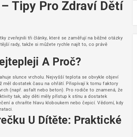
– Tipy Pro Zdraví Dětí
 zveřejnili tři články, které se zaměřují na běžné otázky
ější rady, takže si můžete rychle najít to, co právě
jtepleji A Proč?
huje slunce vrcholu. Nejvyšší teplota se obvykle objeví
 měl dostatek času na ohřátí. Přispívají k tomu faktory
vrch (např. asfalt nebo beton). Pro rodiče to znamená, že
ivity tak, aby děti měly přístup k stínu a dostatek
lečení a chraňte hlavu kloboukem nebo čepicí. Vědomí, kdy
rataci.
ečku U Dítěte: Praktické