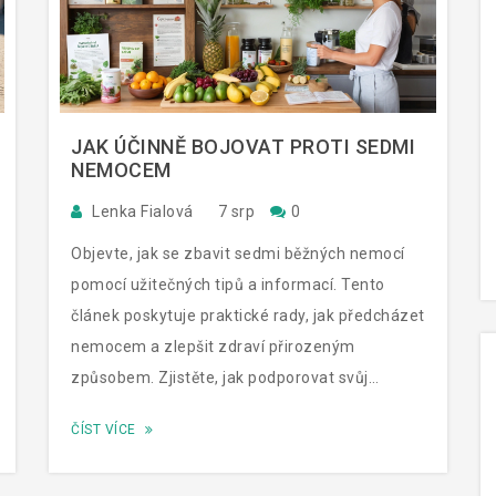
JAK ÚČINNĚ BOJOVAT PROTI SEDMI
NEMOCEM
Lenka Fialová
7 srp
0
Objevte, jak se zbavit sedmi běžných nemocí
pomocí užitečných tipů a informací. Tento
článek poskytuje praktické rady, jak předcházet
nemocem a zlepšit zdraví přirozeným
způsobem. Zjistěte, jak podporovat svůj
imunitní systém a bojovat proti nemocem v
ČÍST VÍCE
různých fázích jejich vývoje.