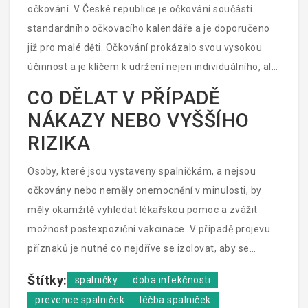
očkování. V České republice je očkování součástí
standardního očkovacího kalendáře a je doporučeno
již pro malé děti. Očkování prokázalo svou vysokou
účinnost a je klíčem k udržení nejen individuálního, ale
i kolektivního zdraví a imunity.
CO DĚLAT V PŘÍPADĚ
NÁKAZY NEBO VYŠŠÍHO
RIZIKA
Osoby, které jsou vystaveny spalničkám, a nejsou
očkovány nebo neměly onemocnění v minulosti, by
měly okamžitě vyhledat lékařskou pomoc a zvážit
možnost postexpoziční vakcinace. V případě projevu
příznaků je nutné co nejdříve se izolovat, aby se
zabránilo šíření infekce, a zahájit příslušnou léčbu.
Štítky:
spalničky
doba infekčnosti
prevence spalniček
léčba spalniček