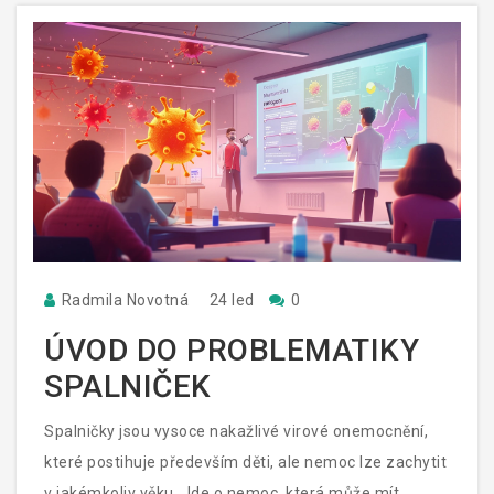
Radmila Novotná
24 led
0
ÚVOD DO PROBLEMATIKY
SPALNIČEK
Spalničky jsou vysoce nakažlivé virové onemocnění,
které postihuje především děti, ale nemoc lze zachytit
v jakémkoliv věku. Jde o nemoc, která může mít