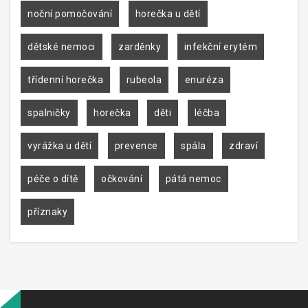
noční pomočování
horečka u dětí
dětské nemoci
zarděnky
infekční erytém
třídenní horečka
rubeola
enuréza
spalničky
horečka
děti
léčba
vyrážka u dětí
prevence
spála
zdraví
péče o dítě
očkování
pátá nemoc
příznaky