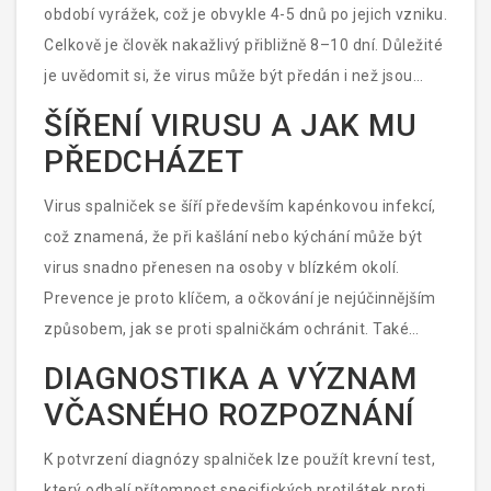
období vyrážek, což je obvykle 4-5 dnů po jejich vzniku.
Celkově je člověk nakažlivý přibližně 8–10 dní. Důležité
je uvědomit si, že virus může být předán i než jsou
viditelné jakékoliv symptomy, což komplikuje prevenci
ŠÍŘENÍ VIRUSU A JAK MU
šíření.
PŘEDCHÁZET
Virus spalniček se šíří především kapénkovou infekcí,
což znamená, že při kašlání nebo kýchání může být
virus snadno přenesen na osoby v blízkém okolí.
Prevence je proto klíčem, a očkování je nejúčinnějším
způsobem, jak se proti spalničkám ochránit. Také
důkladné umývání rukou a vyhýbání se těsnému
DIAGNOSTIKA A VÝZNAM
kontaktu s nakaženými osobami může pomoci v
VČASNÉHO ROZPOZNÁNÍ
omezení šíření nemoci.
K potvrzení diagnózy spalniček lze použít krevní test,
který odhalí přítomnost specifických protilátek proti