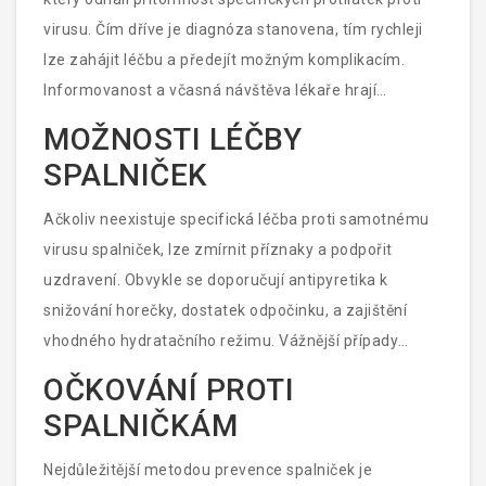
virusu. Čím dříve je diagnóza stanovena, tím rychleji
lze zahájit léčbu a předejít možným komplikacím.
Informovanost a včasná návštěva lékaře hrají
nezanedbatelnou roli.
MOŽNOSTI LÉČBY
SPALNIČEK
Ačkoliv neexistuje specifická léčba proti samotnému
virusu spalniček, lze zmírnit příznaky a podpořit
uzdravení. Obvykle se doporučují antipyretika k
snižování horečky, dostatek odpočinku, a zajištění
vhodného hydratačního režimu. Vážnější případy
mohou vyžadovat hospitalizaci a podpůrnou léčbu v
OČKOVÁNÍ PROTI
nemocnici.
SPALNIČKÁM
Nejdůležitější metodou prevence spalniček je