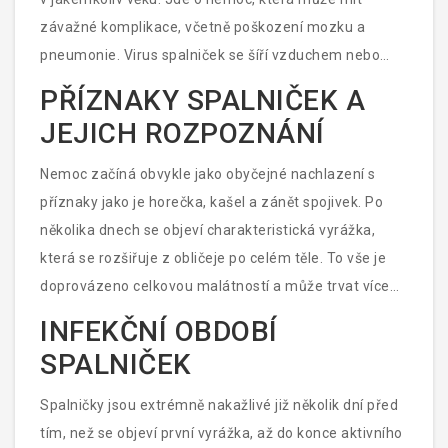
závažné komplikace, včetně poškození mozku a
pneumonie. Virus spalniček se šíří vzduchem nebo
přímým kontaktem s infikovanými osobami. Dnes se
PŘÍZNAKY SPALNIČEK A
budeme věnovat tomu, jak dlouho jsou spalničky
JEJICH ROZPOZNÁNÍ
infekční a co všechno to obnáší.
Nemoc začíná obvykle jako obyčejné nachlazení s
příznaky jako je horečka, kašel a zánět spojivek. Po
několika dnech se objeví charakteristická vyrážka,
která se rozšiřuje z obličeje po celém těle. To vše je
doprovázeno celkovou malátností a může trvat více
než týden. Jde o první signály, že bychom měli
INFEKČNÍ OBDOBÍ
vyhledat lékařskou pomoc.
SPALNIČEK
Spalničky jsou extrémně nakažlivé již několik dní před
tím, než se objeví první vyrážka, až do konce aktivního