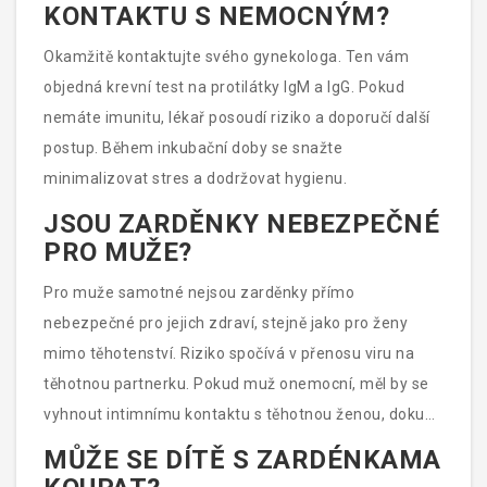
KONTAKTU S NEMOCNÝM?
Okamžitě kontaktujte svého gynekologa. Ten vám
objedná krevní test na protilátky IgM a IgG. Pokud
nemáte imunitu, lékař posoudí riziko a doporučí další
postup. Během inkubační doby se snažte
minimalizovat stres a dodržovat hygienu.
JSOU ZARDĚNKY NEBEZPEČNÉ
PRO MUŽE?
Pro muže samotné nejsou zarděnky přímo
nebezpečné pro jejich zdraví, stejně jako pro ženy
mimo těhotenství. Riziko spočívá v přenosu viru na
těhotnou partnerku. Pokud muž onemocní, měl by se
vyhnout intimnímu kontaktu s těhotnou ženou, dokud
není nakažlivost vyloučena.
MŮŽE SE DÍTĚ S ZARDÉNKAMA