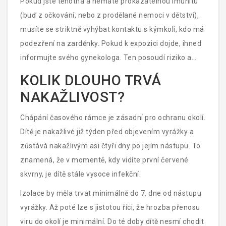
Pokud jste těhotná a nemáte prokazatelnou imunitu
(buď z očkování, nebo z prodělané nemoci v dětství),
musíte se striktně vyhýbat kontaktu s kýmkoli, kdo má
podezření na zarděnky. Pokud k expozici dojde, ihned
informujte svého gynekologa. Ten posoudí riziko a
případně provede testy na přítomnost protilátek v krvi.
KOLIK DLOUHO TRVÁ
NAKAŽLIVOST?
Chápání časového rámce je zásadní pro ochranu okolí.
Dítě je nakažlivé již týden před objevením vyrážky a
zůstává nakažlivým asi čtyři dny po jejím nástupu. To
znamená, že v momentě, kdy vidíte první červené
skvrny, je dítě stále vysoce infekční.
Izolace by měla trvat minimálně do 7. dne od nástupu
vyrážky. Až poté lze s jistotou říci, že hrozba přenosu
viru do okolí je minimální. Do té doby dítě nesmí chodit