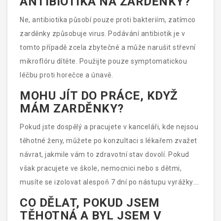
ANTIBIOTIKA NA ZARDĚNKY?
Ne, antibiotika působí pouze proti bakteriím, zatímco
zarděnky způsobuje virus. Podávání antibiotik je v
tomto případě zcela zbytečné a může narušit střevní
mikroflóru dítěte. Použijte pouze symptomatickou
léčbu proti horečce a únavě.
MOHU JÍT DO PRÁCE, KDYŽ
MÁM ZARDĚNKY?
Pokud jste dospělý a pracujete v kanceláři, kde nejsou
těhotné ženy, můžete po konzultaci s lékařem zvažet
návrat, jakmile vám to zdravotní stav dovolí. Pokud
však pracujete ve škole, nemocnici nebo s dětmi,
musíte se izolovat alespoň 7 dní po nástupu vyrážky.
Vždy informujte svého zaměstnavatele o diagnóze.
CO DĚLAT, POKUD JSEM
TĚHOTNÁ A BYL JSEM V