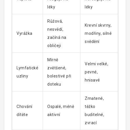
léky
léky
Růžová,
Krevní skvrny,
nesvědí,
Vyrážka
modřiny, silné
začíná na
svědění
obličeji
Mírně
Velmi velké,
Lymfatické
zvětšené,
pevné,
uzliny
bolestivé při
hnisavé
doteku
Zmatené,
Chování
Ospalé, méně
těžko
dítěte
aktivní
buditelné,
zvrací