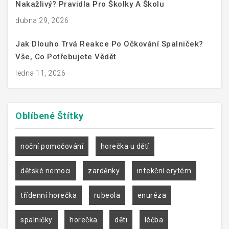
Nakažlivý? Pravidla Pro Školky A Školu
dubna 29, 2026
Jak Dlouho Trvá Reakce Po Očkování Spalniček?
Vše, Co Potřebujete Vědět
ledna 11, 2026
Oblíbené
Štítky
noční pomočování
horečka u dětí
dětské nemoci
zarděnky
infekční erytém
třídenní horečka
rubeola
enuréza
spalničky
horečka
děti
léčba