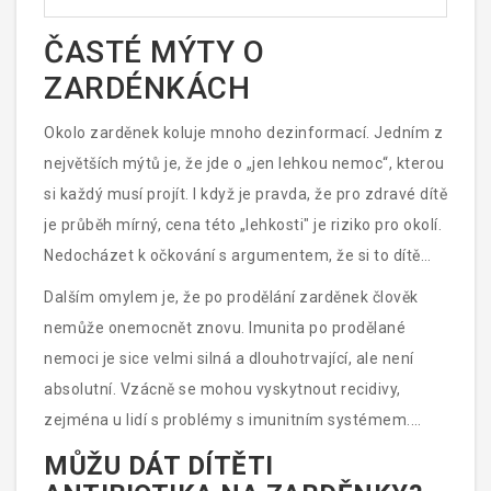
ČASTÉ MÝTY O
ZARDÉNKÁCH
Okolo zarděnek koluje mnoho dezinformací. Jedním z
největších mýtů je, že jde o „jen lehkou nemoc“, kterou
si každý musí projít. I když je pravda, že pro zdravé dítě
je průběh mírný, cena této „lehkosti" je riziko pro okolí.
Nedocházet k očkování s argumentem, že si to dítě
„musí prožít“, je zodpovědné pouze vůči svému dítěti,
Dalším omylem je, že po prodělání zarděnek člověk
ale ne vůči komunitě.
nemůže onemocnět znovu. Imunita po prodělané
nemoci je sice velmi silná a dlouhotrvající, ale není
absolutní. Vzácně se mohou vyskytnout recidivy,
zejména u lidí s problémy s imunitním systémem.
Očkování je v tomto ohledu spolehlivější metodou
MŮŽU DÁT DÍTĚTI
získání imunity.