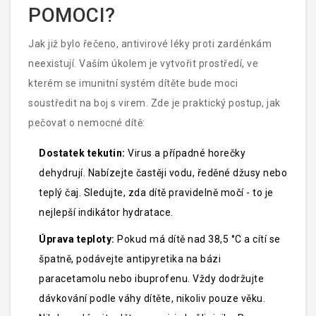
POMOCI?
Jak již bylo řečeno, antivirové léky proti zardénkám
neexistují. Vaším úkolem je vytvořit prostředí, ve
kterém se imunitní systém dítěte bude moci
soustředit na boj s virem. Zde je praktický postup, jak
pečovat o nemocné dítě:
Dostatek tekutin:
Virus a případné horečky
dehydrují. Nabízejte častěji vodu, ředěné džusy nebo
teplý čaj. Sledujte, zda dítě pravidelně močí - to je
nejlepší indikátor hydratace.
Úprava teploty:
Pokud má dítě nad 38,5 °C a cítí se
špatně, podávejte antipyretika na bázi
paracetamolu nebo ibuprofenu. Vždy dodržujte
dávkování podle váhy dítěte, nikoliv pouze věku.