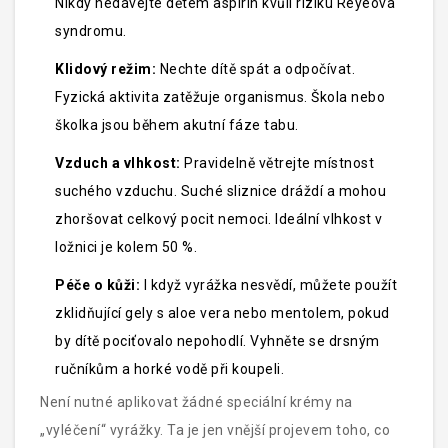
Nikdy nedávejte dětem aspirin kvůli riziku Reyeova
syndromu.
Klidový režim:
Nechte dítě spát a odpočívat.
Fyzická aktivita zatěžuje organismus. Škola nebo
školka jsou během akutní fáze tabu.
Vzduch a vlhkost:
Pravidelně větrejte místnost
suchého vzduchu. Suché sliznice dráždí a mohou
zhoršovat celkový pocit nemoci. Ideální vlhkost v
ložnici je kolem 50 %.
Péče o kůži:
I když vyrážka nesvědí, můžete použít
zklidňující gely s aloe vera nebo mentolem, pokud
by dítě pociťovalo nepohodlí. Vyhněte se drsným
ručníkům a horké vodě při koupeli.
Není nutné aplikovat žádné speciální krémy na
„vyléčení“ vyrážky. Ta je jen vnější projevem toho, co