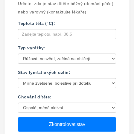
Určete, zda je stav dítěte běžný (domácí péče)
nebo varovný (kontaktujte lékaře).
Teplota těla (°C):
Typ vyrážky:
Stav lymfatických uzlin:
Chování dítěte:
Zkontrolovat stav