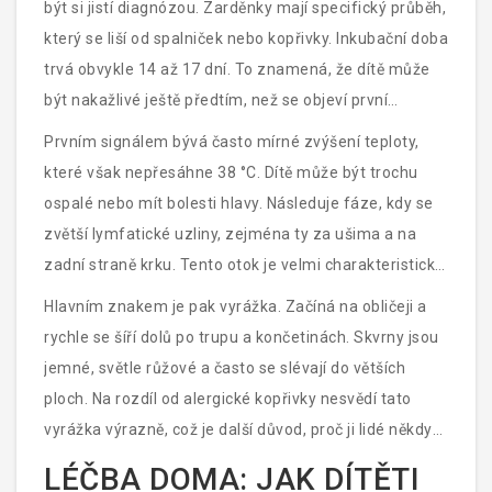
být si jistí diagnózou. Zarděnky mají specifický průběh,
který se liší od spalniček nebo kopřivky. Inkubační doba
trvá obvykle 14 až 17 dní. To znamená, že dítě může
být nakažlivé ještě předtím, než se objeví první
červená skvrna.
Prvním signálem bývá často mírné zvýšení teploty,
které však nepřesáhne 38 °C. Dítě může být trochu
ospalé nebo mít bolesti hlavy. Následuje fáze, kdy se
zvětší lymfatické uzliny, zejména ty za ušima a na
zadní straně krku. Tento otok je velmi charakteristický
a pomáhá lékařům rozlišit zarděnky od jiných infekcí.
Hlavním znakem je pak vyrážka. Začíná na obličeji a
rychle se šíří dolů po trupu a končetinách. Skvrny jsou
jemné, světle růžové a často se slévají do větších
ploch. Na rozdíl od alergické kopřivky nesvědí tato
vyrážka výrazně, což je další důvod, proč ji lidé někdy
přehlédnou nebo zamění za tepelný úpal. Vyrážka
LÉČBA DOMA: JAK DÍTĚTI
obvykle vymizí do tří dnů bez následků.