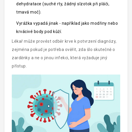
dehydratace (suché rty, žádný slzotok při pláči,
tmavá moč).
Vyrážka vypadá jinak - například jako modřiny nebo
krvácivé body pod kůží.
Lékař může provést odběr krve k potvrzení diagnózy,
zejména pokud je potřeba ověřit, zda šlo skutečně o
zarděnky a ne o jinou infekci, která vyžaduje jiný
přístup.