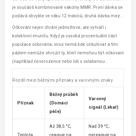
je součástí kombinované vakcíny MMR. První dávka se
podává obvykle ve věku 12 měsíců, druhá dávka mezi
5. a 6. rokem života.
Očkování nejen chrání jednotlivce, ale vytváří i
kolektivní imunitu. Když je vysoká procentuální část
populace očkována, virus nemá kde cirkulovat a tím
pádem nemůže ohrozit ty, kteří nemohou být očkovaní
(například novorozence nebo lidi s oslabenou
imunitou). V České republice je dostupnost vakcín
vysoká a vedlejší účinky jsou minimální a mírné (např.
Rozdíl mezi běžnými příznaky a varovnými znaky
krátkodobé zarudnutí na místě vpichu).
Běžný průběh
Varovný
Příznak
(Domácí
signál (Lékař)
péče)
Až 38,5 °C,
Nad 39 °C,
Teplota
reaguje na
nereaguje na