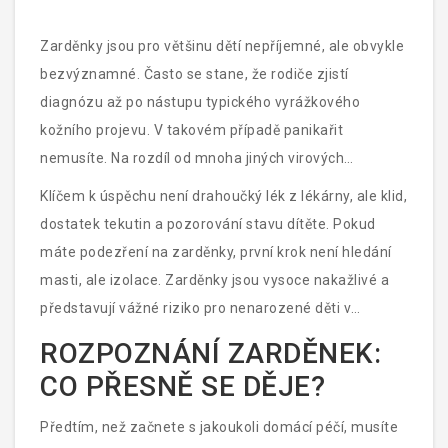
Zarděnky jsou pro většinu dětí nepříjemné, ale obvykle
bezvýznamné. Často se stane, že rodiče zjistí
diagnózu až po nástupu typického vyrážkového
kožního projevu. V takovém případě panikařit
nemusíte. Na rozdíl od mnoha jiných virových
onemocnění neexistuje specifický lék na virus
Klíčem k úspěchu není drahoučký lék z lékárny, ale klid,
způsobující
rubeolu
(lidově známou jako
zarděnky
).
dostatek tekutin a pozorování stavu dítěte. Pokud
Léčba je tedy čistě podpůrná a zaměřená na zmírnění
máte podezření na zarděnky, první krok není hledání
příznaků, dokud si tělo samo nevyrábí protilátky a
masti, ale izolace. Zarděnky jsou vysoce nakažlivé a
nemoc neodzní.
představují vážné riziko pro nenarozené děti v
těhotných ženách. Proto je důležité okamžitě oddělit
ROZPOZNÁNÍ ZARDĚNEK:
nemocného od ostatních, zejména od budoucích
CO PŘESNĚ SE DĚJE?
maminek.
Předtím, než začnete s jakoukoli domácí péčí, musíte