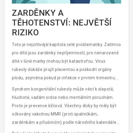
ZARDĚNKY A
TĚHOTENSTVÍ: NEJVĚTŠÍ
RIZIKO
Toto je nejcitlivější kapitola celé problematiky. Zatímco
pro dítě jsou zarděnky nepříjemností, pro nenarozené
dítě v lůně matky mohou být katastrofou. Virus
rubeoly dokáže projít placentou a poškodit orgány
plodu, zejména pokud je infekce v prvním trimestru
těhotenství.
Syndrom kongenitální rubeoly může vést k slepotě,
hluchotě, vadám srdce nebo mentálním poruchám.
Proto je prevence klíčová. Všechny dívky by měly být
očkovány vakcínou MMR (proti spalničkám,
zardénkám a příušnicím) podle národního kalendáře
očkování. Očkování poskytuje dlouhodobou imunitu.