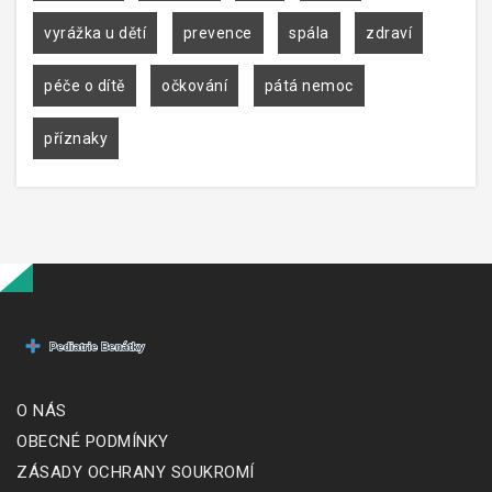
vyrážka u dětí
prevence
spála
zdraví
péče o dítě
očkování
pátá nemoc
příznaky
O NÁS
OBECNÉ PODMÍNKY
ZÁSADY OCHRANY SOUKROMÍ