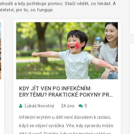
 pohodě a kdy potřebuje pomoc. Stačí vědět, co hledat. A
elství, jen to, co funguje.
KDY JÍT VEN PO INFEKČNÍM
ERYTÉMU? PRAKTICKÉ POKYNY PRO
RODIČE
Lukáš Novotný
24 úno
0
Infekční erytém u dětí není důvodem k izolaci,
když se objeví vyrážka. Víte, kdy opravdu může