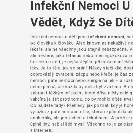
Infekční Nemoci U 
Vědět, Když Se Dí
Infekční nemoci u dětí jsou
infekční nemoci
,
ne
od člověka k člověku
. Also known as
nakažlivé n
lékaře, ale ne všechny jsou stejně nebezpečné.
Vě
ale některé, jako tetanus nebo meningokoková in
horečka u dětí
,
je nejčastějším příznakem infekčn
léky
.
Je to tělo, jak se brání. Někdy stačí klid, do
doprovází ji zvracení, zácpu nebo křeče, je čas z
nemoci, páté nemoci nebo alergie na lék – a rozliš
nebezpečná, ale každá by měla být zvážena. A
oč
zabránit těžkým infekcím, které dříve ničily celé 
vakcína je štít proti tomu, co by mohlo dítěti trva
Co najdete tady? Přehledy, jak poznat, kdy je hore
vyrážka z páté nemoci od té, kterou způsobila ale
antibiotiky, ale jen klidem a tekutinami. A proč 
úplně jiný, než si lidé myslí. Všechno to je založ
z internetu.