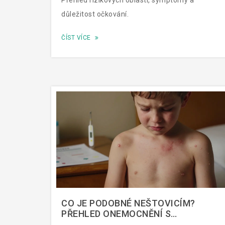
Přehled rizikových oblastí, symptomy a
důležitost očkování.
ČÍST VÍCE
CO JE PODOBNÉ NEŠTOVICÍM?
PŘEHLED ONEMOCNĚNÍ S
PODOBNÝMI PŘÍZNAKY