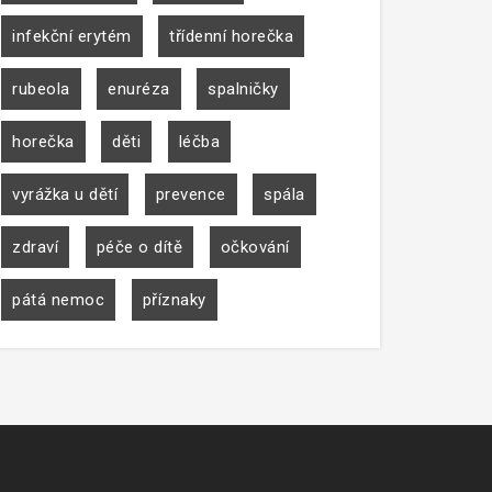
infekční erytém
třídenní horečka
rubeola
enuréza
spalničky
horečka
děti
léčba
vyrážka u dětí
prevence
spála
zdraví
péče o dítě
očkování
pátá nemoc
příznaky