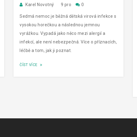
Karel Novotný
9 pro
0
VYRÁŽKAMI
Sedmá nemoc je běžná dětská virová infekce s
vysokou horečkou a následnou jemnou
vyrážkou. Vypadá jako něco mezi alergií a
infekcí, ale není nebezpečná. Více o příznacích,
léčbě a tom, jak ji poznat.
ČÍST VÍCE