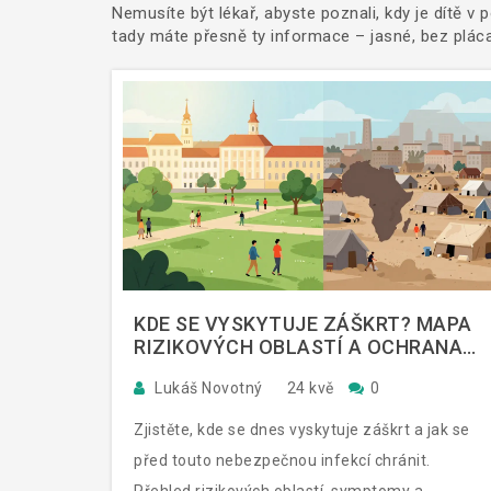
Nemusíte být lékař, abyste poznali, kdy je dítě v
tady máte přesně ty informace – jasné, bez plácat
KDE SE VYSKYTUJE ZÁŠKRT? MAPA
RIZIKOVÝCH OBLASTÍ A OCHRANA
PRO CESTOVATELE
Lukáš Novotný
24 kvě
0
Zjistěte, kde se dnes vyskytuje záškrt a jak se
před touto nebezpečnou infekcí chránit.