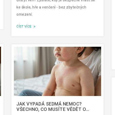
dítě jít ven? Zjistěte, kdy je bezpečné vrátit se
ke škole, hře a venčení - bez zbytečných
omezení.
ČÍST VÍCE
JAK VYPADÁ SEDMÁ NEMOC?
VŠECHNO, CO MUSÍTE VĚDĚT O
DĚTSKÉ NEMOCI S ČERVENÝMI