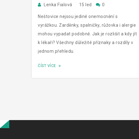
Lenka Fialová
15 led
0
Neštovice nejsou jediné onemocnění s
vyrážkou. Zarděnky, spalničky, růžovka i alergie
mohou vypadat podobně. Jak je rozlišit a kdy jít
k lékaři? Všechny důležité příznaky a rozdíly v
jednom přehledu.
ČÍST VÍCE