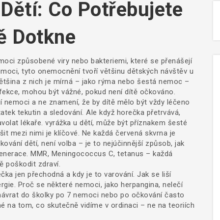
Dětí: Co Potřebujete
tě Dotkne
moci způsobené viry nebo bakteriemi, které se přenášejí
emoci
, tyto onemocnění tvoří většinu dětských návštěv u
tšina z nich je mírná – jako rýma nebo šestá nemoc –
fekce, mohou být vážné, pokud není dítě očkováno.
í nemoci a ne znamení, že by dítě mělo být vždy léčeno
statek tekutin a sledování. Ale když horečka přetrvává,
avolat lékaře.
vyrážka u dětí
,
může být příznakem šesté
it mezi nimi je klíčové
.
Ne každá červená skvrna je
kování dětí
,
není volba – je to nejúčinnější způsob, jak
generace
.
MMR, Meningococcus C, tetanus – každá
lě poškodit zdraví.
čka jen přechodná a kdy je to varování. Jak se liší
rgie. Proč se některé nemoci, jako herpangina, nelečí
je návrat do školky po 7 nemoci nebo po očkování často
ené na tom, co skutečně vidíme v ordinaci – ne na teoriích