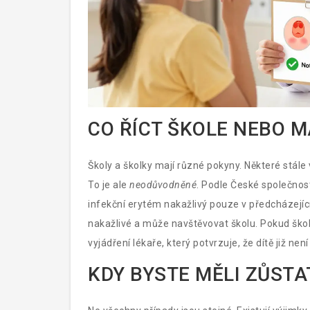
CO ŘÍCT ŠKOLE NEBO 
Školy a školky mají různé pokyny. Některé stále
To je ale
neodůvodněné
. Podle České společnosti
infekční erytém nakažlivý pouze v předcházející 
nakažlivé a může navštěvovat školu. Pokud škola
vyjádření lékaře, který potvrzuje, že dítě již ne
přezkoumání, pokud dítě nemá horečku a vypad
KDY BYSTE MĚLI ZŮST