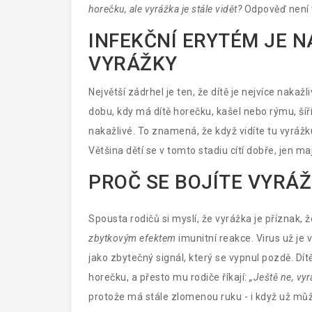
horečku, ale vyrážka je stále vidět?
Odpověď není t
INFEKČNÍ ERYTÉM JE 
VYRÁŽKY
Největší zádrhel je ten, že dítě je nejvíce nakažl
dobu, kdy má dítě horečku, kašel nebo rýmu, šíří 
nakažlivé. To znamená, že když vidíte tu vyrážku
Většina dětí se v tomto stadiu cítí dobře, jen m
PROČ SE BOJÍTE VYRÁŽ
Spousta rodičů si myslí, že vyrážka je příznak, 
zbytkovým efektem
imunitní reakce. Virus už je 
jako zbytečný signál, který se vypnul pozdě. Dí
horečku, a přesto mu rodiče říkají:
„Ještě ne, vyr
protože má stále zlomenou ruku - i když už můž