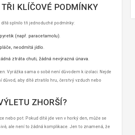
 TŘI KLÍČOVÉ PODMÍNKY
 dítě splnilo tři jednoduché podmínky:
pyretik (např. paracetamolu).
pláče, neodmítá jídlo.
žádná ztráta chuti, žádná nevýrazná únava.
t ven. Vyrážka sama o sobě není důvodem k izolaci. Nejde
ení důvod, aby dítě ztratilo hru, čerstvý vzduch nebo
VÝLETU ZHORŠÍ?
unce nebo pot. Pokud dítě jde ven v horký den, může se
ěsivě, ale není to žádná komplikace. Jen to znamená, že