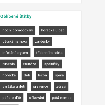
Oblíbené
Štítky
noční pomočování
horečka u dětí
dětské nemoci
zarděnky
infekční erytém
třídenní horečka
rubeola
enuréza
spalničky
horečka
děti
léčba
spála
vyrážka u dětí
prevence
zdraví
péče o dítě
očkování
pátá nemoc