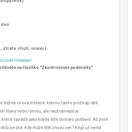
ntipyretik)
ý den
, ztráta chuti, únavu)
OLOVAT PODMÍNKY
likněte na tlačítko "Zkontrolovat podmínky".
 je běžná virová infekce, kterou často prožívají děti.
stí hlavy nebo rýmou, ale nejznámější je
, která vypadá jako kdyby dítě dostalo políbení. Až poté
odičů se ptá:
Kdy může dítě znovu ven? Když už nemá