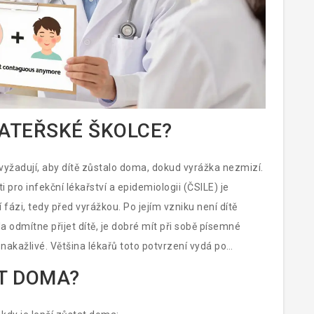
MATEŘSKÉ ŠKOLCE?
 vyžadují, aby dítě zůstalo doma, dokud vyrážka nezmizí.
 pro infekční lékařství a epidemiologii (ČSILE) je
fázi, tedy před vyrážkou. Po jejím vzniku není dítě
 odmítne přijet dítě, je dobré mít při sobě písemné
ní nakažlivé. Většina lékařů toto potvrzení vydá po
á zdravě.
AT DOMA?