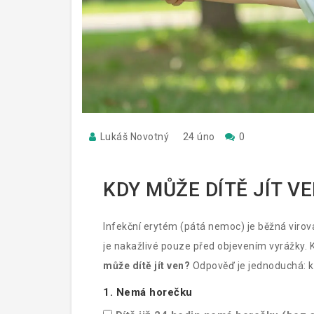
Lukáš Novotný
24 úno
0
KDY MŮŽE DÍTĚ JÍT V
Infekční erytém (pátá nemoc) je běžná virová
je nakažlivé pouze před objevením vyrážky. Kd
může dítě jít ven?
Odpověď je jednoduchá: kd
1. Nemá horečku