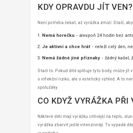
KDY OPRAVDU JÍT VEN?
Není potřeba čekat, až vyrážka zmizí. Stačí, aby
Nemá horečku
- alespoň 24 hodin bez anti
Je aktivní a chce hrát
- neleží celý den, ne
Nemá žádné jiné příznaky
- žádný kašel, 
Stačí to. Pokud dítě splňuje tyto body, může jí
o infekční riziko, ale o estetický vzhled. A to n
spolužáky.
CO KDYŽ VYRÁŽKA PŘI 
Některé děti mají vyrážku citlivější na teplo, sl
vyrážka zbarvit ještě intenzivněji. To vypadá d