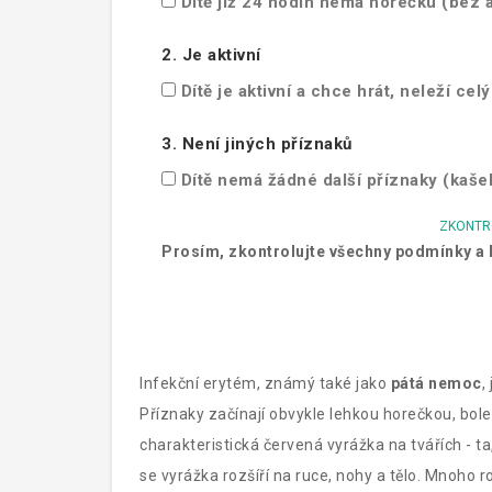
Dítě již 24 hodin nemá horečku (bez a
2. Je aktivní
Dítě je aktivní a chce hrát, neleží cel
3. Není jiných příznaků
Dítě nemá žádné další příznaky (kašel
ZKONTR
Prosím, zkontrolujte všechny podmínky a k
Infekční erytém, známý také jako
pátá nemoc
,
Příznaky začínají obvykle lehkou horečkou, bole
charakteristická červená vyrážka na tvářích - ta
se vyrážka rozšíří na ruce, nohy a tělo. Mnoho r