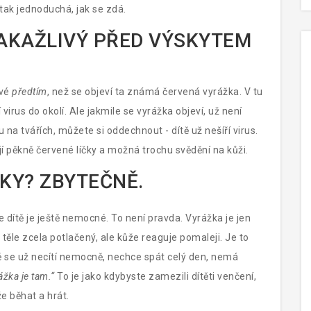
ak jednoduchá, jak se zdá.
NAKAŽLIVÝ PŘED VÝSKYTEM
ivé
předtím
, než se objeví ta známá červená vyrážka. V tu
virus do okolí. Ale jakmile se vyrážka objeví, už není
 na tvářích, můžete si oddechnout - dítě už nešíří virus.
ají pěkně červené líčky a možná trochu svědění na kůži.
KY? ZBYTEČNĚ.
že dítě je ještě nemocné. To není pravda. Vyrážka je jen
v těle zcela potlačený, ale kůže reaguje pomaleji. Je to
tě se už necítí nemocně, nechce spát celý den, nemá
ážka je tam.“
To je jako kdybyste zamezili dítěti venčení,
e běhat a hrát.