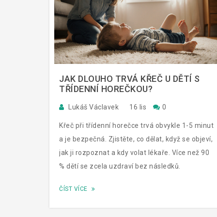
JAK DLOUHO TRVÁ KŘEČ U DĚTÍ S
TŘÍDENNÍ HOREČKOU?
Lukáš Václavek
16 lis
0
Křeč při třídenní horečce trvá obvykle 1-5 minut
a je bezpečná. Zjistěte, co dělat, když se objeví,
jak ji rozpoznat a kdy volat lékaře. Více než 90
% dětí se zcela uzdraví bez následků.
ČÍST VÍCE