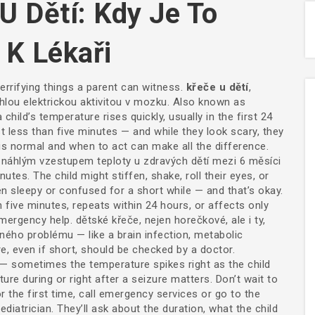
U Dětí: Kdy Je To
 K Lékaři
terrifying things a parent can witness.
křeče u dětí
,
lou elektrickou aktivitou v mozku
. Also known as
hild’s temperature rises quickly, usually in the first 24
 less than five minutes — and while they look scary, they
is normal and when to act can make all the difference.
 náhlým vzestupem teploty u zdravých dětí mezi 6 měsíci
utes. The child might stiffen, shake, roll their eyes, or
n sleepy or confused for a short while — and that’s okay.
n five minutes, repeats within 24 hours, or affects only
emergency help.
dětské křeče
,
nejen horečkové, ale i ty,
jiného problému
— like a brain infection, metabolic
ure, even if short, should be checked by a doctor.
 — sometimes the temperature spikes right as the child
re during or right after a seizure matters. Don’t wait to
or the first time, call emergency services or go to the
ediatrician. They’ll ask about the duration, what the child