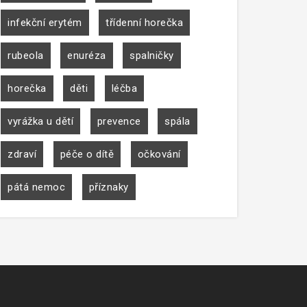
infekční erytém
třídenní horečka
rubeola
enuréza
spalničky
horečka
děti
léčba
vyrážka u dětí
prevence
spála
zdraví
péče o dítě
očkování
pátá nemoc
příznaky