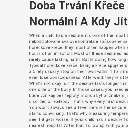
Doba Trvání Křeče 
Normální A Kdy Jít
When a child has a seizure, it’s one of the most 
nekontrolované svalové kontrakce způsobené náh
horečkové křeče
, they most often happen when a c
hours of an infection.
Most of these seizures last
rarely cause lasting harm. But knowing how long 
Typical
horečkové křeče
,
benigní křeče spojené s
a 5 lety
usually stop on their own within 1 to 3 min
even lose consciousness. Afterward, they’re ofte
What’s not okay is if the seizure lasts longer tha
one side of the body. In those cases, you need 
které vznikají bez teploty, mohou být příznakem 
disorder, or epilepsy. That’s why every first seiz
You won’t always see a fever before the seizure
starts convulsing. That’s why measuring temperatu
see if it gets worse. If your child has a seizure f
nearest hospital. After that, follow up with your p