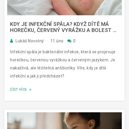
KDY JE INFEKČNÍ SPÁLA? KDYŽ DÍTĚ MÁ
HOREČKU, ČERVENÝ VYRÁŽKU A BOLEST V
KRKU
Lukáš Novotný
11 úno
0
Infekční spála je bakteriální infekce, která se projevuje
horečkou, červenou vyrážkou a červeným jazykem. Je
nakažlivá, ale léčitelná antibiotiky. Víte, kdy je dítě
infekční a jak ji předcházet?
ČÍST VÍCE