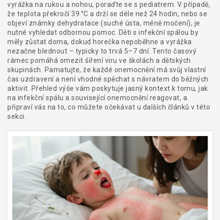
vyrážka na rukou a nohou, poraďte se s pediatrem. V případě,
že teplota překročí 39 °C a drží se déle než 24 hodin, nebo se
objeví známky dehydratace (suché ústa, méně močení), je
nutné vyhledat odbornou pomoc. Děti s infekční spálou by
měly zůstat doma, dokud horečka nepoběhne a vyrážka
nezačne blednout – typicky to trvá 5–7 dní. Tento časový
rámec pomáhá omezit šíření viru ve školách a dětských
skupinách. Pamatujte, že každé onemocnění má svůj vlastní
čas uzdravení a není vhodné spěchat s návratem do běžných
aktivit. Přehled výše vám poskytuje jasný kontext k tomu, jak
na infekční spálu a související onemocnění reagovat, a
připraví vás na to, co můžete očekávat u dalších článků v této
sekci.