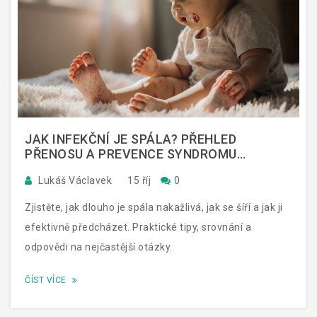
JAK INFEKČNÍ JE SPÁLA? PŘEHLED
PŘENOSU A PREVENCE SYNDROMU
RUKA‑NOHA‑ÚSTA
Lukáš Václavek
15 říj
0
Zjistěte, jak dlouho je spála nakažlivá, jak se šíří a jak ji
efektivně předcházet. Praktické tipy, srovnání a
odpovědi na nejčastější otázky.
ČÍST VÍCE