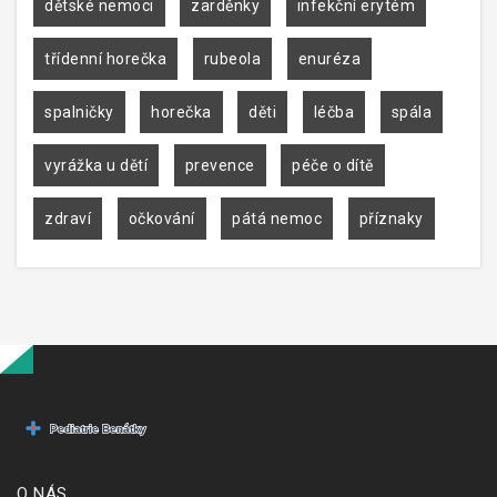
dětské nemoci
zarděnky
infekční erytém
třídenní horečka
rubeola
enuréza
spalničky
horečka
děti
léčba
spála
vyrážka u dětí
prevence
péče o dítě
zdraví
očkování
pátá nemoc
příznaky
O NÁS