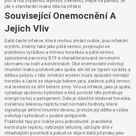
potí a má zvýšenou tepovou frekvenci, mějte na paměti, že
jde o standardní reakci těla na infekci.
Související Onemocnění A
Jejich Vliv
Další časté infekce, které mohou zmást rodiče, jsou
infekční
erytém
,
známý také jako pátá nemoc, projevující se
podobnou vyrážkou a mírnou horečkou
a
pátá nemoc
,
způsobená parvoviry B19 a charakterizovaná červenými
skvrnami na tváři a končetinách
. Obě onemocnění ovlivňují
imunitní reakci podobně jako spála, ale liší se typem vyrážky a
délkou pobytu v těle. Infekční erytém může způsobit mírnější
horečku a často se objevuje během jara, zatímco pátá nemoc
má tendenci se šířit během zimy. Virová infekce, jako je spála,
vyžaduje správnou hydrataci a klid, protože tělo potřebuje
energii na boj s patogenem. Dále je důležité sledovat
horečka
,
zvýšenou tělesnou teplotu nad normální hodnoty, která
signalizuje aktivní imunitní obranu
, protože její délka a výška
ovlivňují rozhodnutí o podání antipyretik.
Praktické tipy pro rodiče jsou jednoduché: pravidelně
kontrolujte teplotu, nabízejte tekutiny, udržujte dítě v
chladnějším prostředí a pokud se objeví další příznaky jako