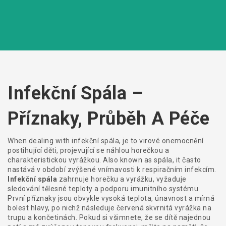
Infekční Spála –
Příznaky, Průběh A Péče
When dealing with
infekční spála
,
je to virové onemocnění
postihující děti, projevující se náhlou horečkou a
charakteristickou vyrážkou
. Also known as
spála
, it často
nastává v období zvýšené vnímavosti k respiračním infekcím.
Infekční spála
zahrnuje horečku a vyrážku, vyžaduje
sledování tělesné teploty a podporu imunitního systému.
První příznaky jsou obvykle vysoká teplota, únavnost a mírná
bolest hlavy, po nichž následuje červená skvrnitá vyrážka na
trupu a končetinách. Pokud si všimnete, že se dítě najednou