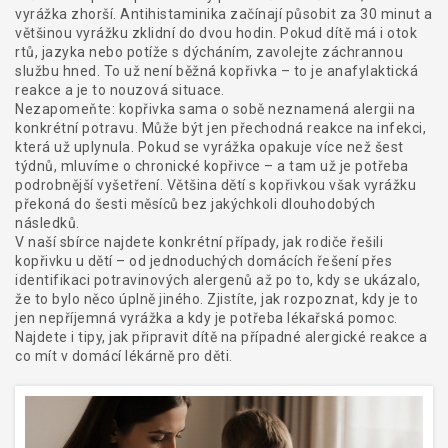
vyrážka zhorší. Antihistaminika začínají působit za 30 minut a
většinou vyrážku zklidní do dvou hodin. Pokud dítě má i otok
rtů, jazyka nebo potíže s dýcháním, zavolejte záchrannou
službu hned. To už není běžná kopřivka – to je anafylaktická
reakce a je to nouzová situace.
Nezapomeňte: kopřivka sama o sobě neznamená alergii na
konkrétní potravu. Může být jen přechodná reakce na infekci,
která už uplynula. Pokud se vyrážka opakuje více než šest
týdnů, mluvíme o chronické kopřivce – a tam už je potřeba
podrobnější vyšetření. Většina dětí s kopřivkou však vyrážku
překoná do šesti měsíců bez jakýchkoli dlouhodobých
následků.
V naší sbírce najdete konkrétní případy, jak rodiče řešili
kopřivku u dětí – od jednoduchých domácích řešení přes
identifikaci potravinových alergenů až po to, kdy se ukázalo,
že to bylo něco úplně jiného. Zjistíte, jak rozpoznat, kdy je to
jen nepříjemná vyrážka a kdy je potřeba lékařská pomoc.
Najdete i tipy, jak připravit dítě na případné alergické reakce a
co mít v domácí lékárně pro děti.