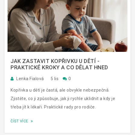
JAK ZASTAVIT KOPŘIVKU U DĚTÍ -
PRAKTICKÉ KROKY A CO DĚLAT HNED
Lenka Fialová
5 lis
0
Kopřivka u dětí je častá, ale obvykle nebezpečná.
Zjistěte, co ji způsobuje, jak ji rychle uklidnit a kdy je
třeba jít k lékaři. Praktické rady pro rodiče.
ČÍST VÍCE