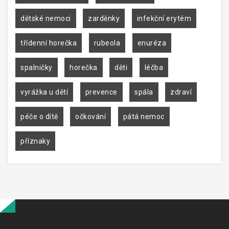
dětské nemoci
zarděnky
infekční erytém
třídenní horečka
rubeola
enuréza
spalničky
horečka
děti
léčba
vyrážka u dětí
prevence
spála
zdraví
péče o dítě
očkování
pátá nemoc
příznaky