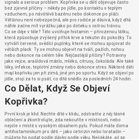
signals a serious problem.
Kopřivka se u dětí objevuje často
bez zjevné příčiny – někdy po jídle, po kontaktu s teplým
vzduchem, po návštěvě bazénu nebo dokonce po pláči.
Většinou není nebezpečná, ale pro rodiče je děsivá, když dítě
náhle začne mít vyrážku jako po doteku s ostrou trávou.
Co se děje v těle? Tělo uvolňuje histamin – přirozenou látku,
která způsobuje zvýšený přítok krve a tekutin do pokožky. To
vytváří červené, svědící pupínky, které se mohou spojovat do
větších plack. Ty se mohou objevit na tváři, pažích, nohou
nebo dokonce na celém těle. Nejčastější příčiny? Potraviny
jako vejce, arašídová máslo, mléko, citrusy, čokoláda. Ale také
léky, infekce, teplotní změny nebo dokonce stres. Některé děti
mají kopřivku jen při zimě, jiné jen po sportu. Když se objeví po
jídle, stojí za to si psát, co dítě snědlo za posledních 24 hodin.
Co Dělat, Když Se Objeví
Kopřivka?
První krok je klid. Nechte dítě v klidu, odstraňte z něj těsné
oblečení a zkontrolujte, zda nekouříte v místnosti, nebo
nejste v místě s vysokým obsahem pylu. Pokud máte doma
antihistaminikum pro děti – jako cetirizin nebo loratadin –
můžete ho podat podle dávky podle věku. Nečekáte, až se