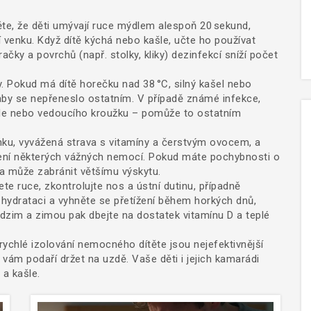
těte, že děti umývají ruce mýdlem alespoň 20 sekund,
í venku. Když dítě kýchá nebo kašle, učte ho používat
ačky a povrchů (např. stolky, kliky) dezinfekcí sníží počet
y. Pokud má dítě horečku nad 38 °C, silný kašel nebo
aby se nepřeneslo ostatním. V případě známé infekce,
tele nebo vedoucího kroužku – pomůže to ostatním
nku, vyvážená strava s vitamíny a čerstvým ovocem, a
íření některých vážných nemocí. Pokud máte pochybnosti o
za může zabránit většímu výskytu.
ete ruce, zkontrolujte nos a ústní dutinu, případně
a hydrataci a vyhněte se přetížení během horkých dnů,
dzim a zimou pak dbejte na dostatek vitamínu D a teplé
rychlé izolování nemocného dítěte jsou nejefektivnější
 vám podaří držet na uzdě. Vaše děti i jejich kamarádi
 a kašle.