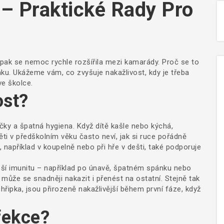
 – Praktické Rady Pro
a pak se nemoc rychle rozšířila mezi kamarády. Proč se to
nku. Ukážeme vám, co zvyšuje nakažlivost, kdy je třeba
ve školce.
ost?
čky a špatná hygiena. Když dítě kašle nebo kýchá,
Děti v předškolním věku často neví, jak si ruce pořádně
í, například v koupelně nebo při hře v dešti, také podporuje
labší imunitu – například po únavě, špatném spánku nebo
 může se snadněji nakazit i přenést na ostatní. Stejně tak
řipka, jsou přirozeně nakažlivější během první fáze, když
fekce?