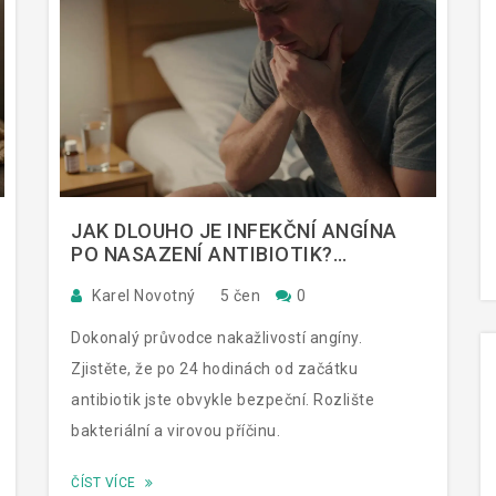
JAK DLOUHO JE INFEKČNÍ ANGÍNA
PO NASAZENÍ ANTIBIOTIK?
KOMPLETNÍ PRŮVODCE
Karel Novotný
5 čen
0
Dokonalý průvodce nakažlivostí angíny.
Zjistěte, že po 24 hodinách od začátku
antibiotik jste obvykle bezpeční. Rozlište
bakteriální a virovou příčinu.
ČÍST VÍCE