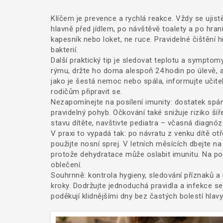
Klíčem je prevence a rychlá reakce. Vždy se ujis
hlavně před jídlem, po návštěvě toalety a po hran
kapesník nebo loket, ne ruce. Pravidelné čištění hr
bakterií.
Další praktický tip je sledovat teplotu a symptom
rýmu, držte ho doma alespoň 24 hodin po úlevě, 
jako je šestá nemoc nebo spála, informujte uči
rodičům připravit se.
Nezapomínejte na posílení imunity: dostatek spá
pravidelný pohyb. Očkování také snižuje riziko š
stavu dítěte, navštivte pediatra – včasná diagnó
V praxi to vypadá tak: po návratu z venku dítě otř
použijte nosní sprej. V letních měsících dbejte n
protože dehydratace může oslabit imunitu. Na po
oblečení.
Souhrnně: kontrola hygieny, sledování příznaků a 
kroky. Dodržujte jednoduchá pravidla a infekce se
poděkují klidnějšími dny bez častých bolestí hlavy