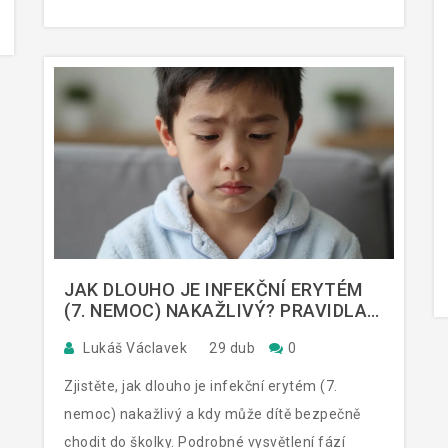
JAK DLOUHO JE INFEKČNÍ ERYTÉM
(7. NEMOC) NAKAŽLIVÝ? PRAVIDLA
PRO ŠKOLKY A ŠKOLU
Lukáš Václavek
29 dub
0
Zjistěte, jak dlouho je infekční erytém (7.
nemoc) nakažlivý a kdy může dítě bezpečně
chodit do školky. Podrobné vysvětlení fází