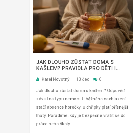
JAK DLOUHO ZŮSTAT DOMA S
KAŠLEM? PRAVIDLA PRO DĚTI I
DOSPĚLÉ
Karel Novotný
13 čec
0
Jak dlouho zůstat doma s kašlem? Odpověď
závisí na typu nemoci. U běžného nachlazení
stačí absence horečky, u chřipky platí přísnější
lhůty. Poradíme, kdy je bezpečné vrátit se do
práce nebo školy.