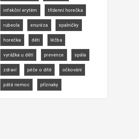
infekční erytém
třídenní horečka
rubeola
enuréza
spalničky
horečka
děti
léčba
vyrážka u dětí
prevence
spála
zdraví
péče o dítě
očkování
pátá nemoc
příznaky