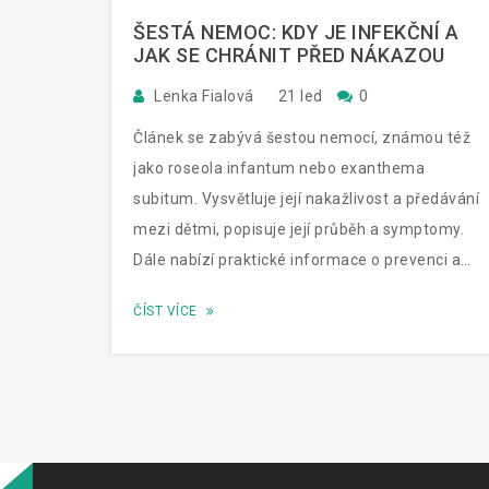
ŠESTÁ NEMOC: KDY JE INFEKČNÍ A
JAK SE CHRÁNIT PŘED NÁKAZOU
Lenka Fialová
21 led
0
Článek se zabývá šestou nemocí, známou též
jako roseola infantum nebo exanthema
subitum. Vysvětluje její nakažlivost a předávání
mezi dětmi, popisuje její průběh a symptomy.
Dále nabízí praktické informace o prevenci a
strategiích, jak omezit riziko šíření nemoci v
ČÍST VÍCE
domácnosti. Poskytuje účinné tipy na to, jak
rozpoznat šestou nemoc a jak postupovat v
případě, že vaše dítě onemocní.