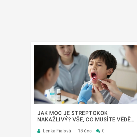
JAK MOC JE STREPTOKOK
NAKAŽLIVÝ? VŠE, CO MUSÍTE VĚDĚT
O ŠÍŘENÍ INFEKCE
Lenka Fialová
18 úno
0