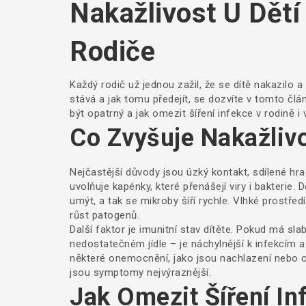
Nakažlivost U Dětí
Rodiče
Každý rodič už jednou zažil, že se dítě nakazilo 
stává a jak tomu předejít, se dozvíte v tomto člá
být opatrný a jak omezit šíření infekce v rodině i 
Co Zvyšuje Nakažliv
Nejčastější důvody jsou úzký kontakt, sdílené hra
uvolňuje kapénky, které přenášejí viry i bakterie. 
umýt, a tak se mikroby šíří rychle. Vlhké prostřed
růst patogenů.
Další faktor je imunitní stav dítěte. Pokud má s
nedostatečném jídle – je náchylnější k infekcím a
některé onemocnění, jako jsou nachlazení nebo ch
jsou symptomy nejvýraznější.
Jak Omezit Šíření In