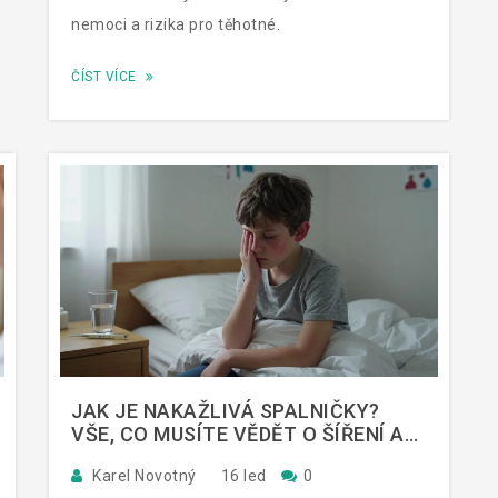
nemoci a rizika pro těhotné.
ČÍST VÍCE
JAK JE NAKAŽLIVÁ SPALNIČKY?
VŠE, CO MUSÍTE VĚDĚT O ŠÍŘENÍ A
PREVENCI
Karel Novotný
16 led
0