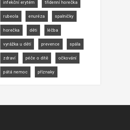
infekční erytém
třídenní horečka
rubeola
enuréza
spalničky
horečka
děti
léčba
vyrážka u dětí
prevence
spála
zdraví
péče o dítě
očkování
pátá nemoc
příznaky