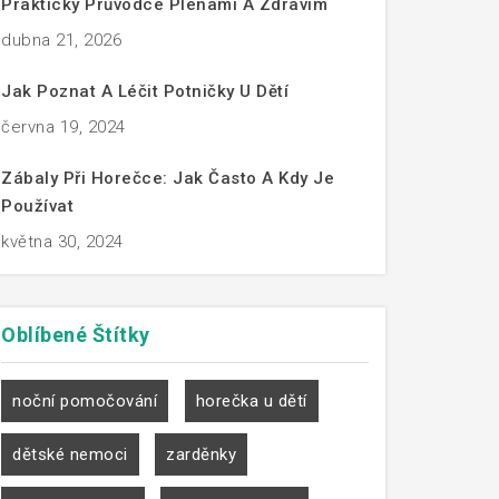
Praktický Průvodce Plenami A Zdravím
dubna 21, 2026
Jak Poznat A Léčit Potničky U Dětí
června 19, 2024
Zábaly Při Horečce: Jak Často A Kdy Je
Používat
května 30, 2024
Oblíbené
Štítky
noční pomočování
horečka u dětí
dětské nemoci
zarděnky