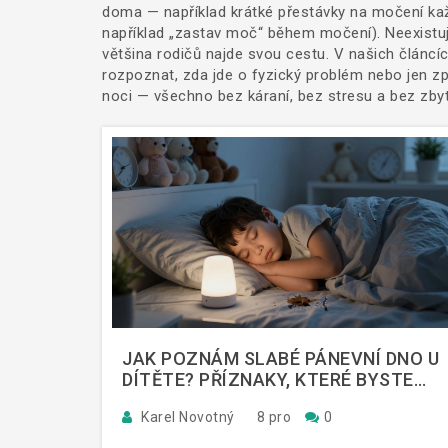
doma — například krátké přestávky na močení každ
například „zastav moč“ během močení). Neexistuj
většina rodičů najde svou cestu. V našich článcích
rozpoznat, zda jde o fyzický problém nebo jen zp
noci — všechno bez káraní, bez stresu a bez zby
JAK POZNÁM SLABÉ PÁNEVNÍ DNO U
DÍTĚTE? PŘÍZNAKY, KTERÉ BYSTE
NEMĚLI IGNOROVAT
Karel Novotný
8 pro
0