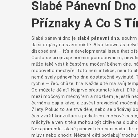
Slabé Pánevní Dno 
Příznaky A Co S Tí
Slabé pánevní dno je
slabé pánevní dno
,
souhrn 
další orgány na svém místě
. Also known as
pelvi
disobedient — it's a developmental issue that oft
Často se projevuje
nočním pomočováním
,
nevol
může také vést k častému močení během dne, ná
močového měchýře. Toto není infekce, není to ale
nemá svaly pánevního dna dostatečně vyvinuté. To 
rychle — řeč, chůze, hra. Každé dítě má svůj temp
Co můžete dělat? Nejprve přestanete kárat. Dítě 
mezi močovým měchýřem a mozkem je ještě nezral
černému čaji a kávě, a zavést pravidelné močení 
7 lety. Pokud to ale trvá déle, nebo se přidávají
čas zvážit konzultaci s pediatrem.
močové cesty
měchýře a ven z těla
mohou být citlivé na dlouhodo
Nezapomeňte: slabé pánevní dno není vada. Je to
mluvit nebo chodit. Některé děti potřebují trochu 