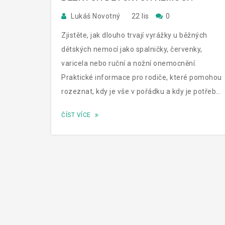
Lukáš Novotný
22 lis
0
Zjistěte, jak dlouho trvají vyrážky u běžných
dětských nemocí jako spalničky, červenky,
varicela nebo ruční a nožní onemocnění.
Praktické informace pro rodiče, které pomohou
rozeznat, kdy je vše v pořádku a kdy je potřeba
lékař.
ČÍST VÍCE