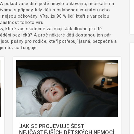
 pokud vaše dítě ještě nebylo očkováno, nečekáte na
káváme s případy, kdy děti s oslabenou imunitou nebo
i nejsou očkovány. Víte, že 90 % lidí, kteří s varicelou
vlastnost tohoto viru.
y, které vás skutečně zajímají: Jak dlouho je dítě
vědění bez léků? A proč některé děti dostanou jen pár
jsou psány pro rodiče, kteří potřebují jasná, bezpečná a
jen to, co funguje.
JAK SE PROJEVUJE ŠEST
NEJČASTĚJŠÍCH DĚTSKÝCH NEMOCÍ