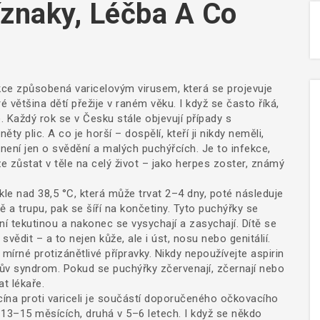
říznaky, Léčba A Co
kce způsobená varicelovým virusem, která se projevuje
ré většina dětí přežije v raném věku. I když se často říká,
. Každý rok se v Česku stále objevují případy s
y plic. A co je horší – dospělí, kteří ji nikdy neměli,
ní jen o svědění a malých puchýřcích. Je to infekce,
e zůstat v těle na celý život – jako herpes zoster, známý
kle nad 38,5 °C, která může trvat 2–4 dny
, poté následuje
vě a trupu, pak se šíří na končetiny
. Tyto puchýřky se
ní tekutinou a nakonec se vysychají a zasychají. Dítě se
svědit – a to nejen kůže, ale i úst, nosu nebo genitálií.
mírné protizánětlivé přípravky. Nikdy nepoužívejte aspirin
v syndrom. Pokud se puchýřky zčervenají, zčernají nebo
t lékaře.
cína proti variceli je součástí doporučeného očkovacího
13–15 měsících, druhá v 5–6 letech. I když se někdo