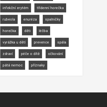
infekční erytém
třídenní horečka
rubeola
enuréza
spalničky
horečka
děti
léčba
vyrážka u dětí
prevence
spála
zdraví
péče o dítě
očkování
pátá nemoc
příznaky