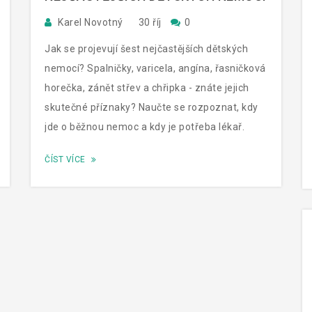
Karel Novotný
30 říj
0
Jak se projevují šest nejčastějších dětských
nemocí? Spalničky, varicela, angína, řasničková
horečka, zánět střev a chřipka - znáte jejich
skutečné příznaky? Naučte se rozpoznat, kdy
jde o běžnou nemoc a kdy je potřeba lékař.
ČÍST VÍCE