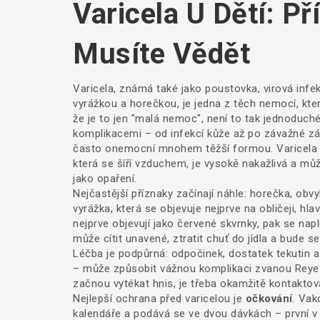
Varicela U Dětí: P
Musíte Vědět
Varicela, známá také jako
poustovka
,
virová infe
vyrážkou a horečkou
, je jedna z těch nemocí, kte
že je to jen "malá nemoc", není to tak jednoduché
komplikacemi – od infekcí kůže až po závažné zánět
často onemocní mnohem těžší formou. Varicela ne
která se šíří vzduchem, je vysokě nakažlivá a můž
jako opaření.
Nejčastější příznaky začínají náhle:
horečka
,
obvy
vyrážka
,
která se objevuje nejprve na obličeji, hla
nejprve objevují jako červené skvrnky, pak se napl
může cítit unavené, ztratit chuť do jídla a bude se 
Léčba je podpůrná: odpočinek, dostatek tekutin a 
– může způsobit vážnou komplikaci zvanou Reyeů
začnou vytékat hnis, je třeba okamžitě kontaktova
Nejlepší ochrana před varicelou je
očkování
. Vak
kalendáře a podává se ve dvou dávkách – první v 