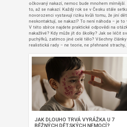
očkovaný nakazí, nemoc bude mnohem mírnější. A
to, až se nakazí. Každý rok se v Česku stále set
novorozenci vystavují riziku kvůli tomu, že jiní dět
neskontaktují, se nakazí? To není náhoda – je to 
V této sbírce najdete praktické odpovědi na otázk
nakažlivé? Kdy může jít do školky? Jak se léčit s
puchýřků, zatímco jiné celé tělo? Všechny články 
realistická rady – ne teorie, ne přehnané strachy, 
JAK DLOUHO TRVÁ VYRÁŽKA U 7
BĚŽNÝCH DĚTSKÝCH NEMOCÍ?