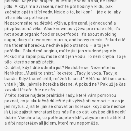
polévka. Když má průjem, důležitá je voda a soli, ne těžké
jídlo. A když má zvracení, nechte půl hodiny v klidu, pak
začněte opět s lžící vody. Nejde o to, kolik sní — jde o to, aby
tělo mělo co potřebuje.
Nezapomeňte na
dětská výživa
,
přirozená, jednoduchá a
přizpůsobená věku
. Also known as
výživa pro malé děti
, it’s
not about organic food or superfoods. It’s about avoiding
sugar, dairy if it worsens mucus, and heavy meals. Pokud dítě
má třídenní horečku, nechává jídlo stranou — a to je v
pořádku. Pokud má angínu, může jíst jen studené jogurty.
Pokud má zápal plic, může chtít jen vodu. To není chyba. To je
tělo, které se snaží přežít.
Co dělat, když dítě odmítá jíst? Nezlobte se. Neženěte ho.
Neříkejte: „Musíš to sníst.“ Řekněte: „Tady je voda. Tady je
banán. Když budeš chtít, můžeš to sníst.“ Většina dětí se sama
vrátí k jídlu, jakmile horečka klesne. A pokud ne? Pak už je čas
zavolat lékaře. Ale ne dřív.
V této sbírce najdete praktické rady, které vám pomohou
poznat, co je skutečně důležité při výživě při nemoci — a co je
jen mýtus. Zjistíte, jak se chovat při horečce, když dítě nechce
jíst, jak zajistit hydrataci bez násilí a co dát, když se dítě necítí
dobře. Všechno to, co potřebujete vědět, abyste neztratili klid
a dítě nepřetěžovali jídlem, které mu nepomůže.