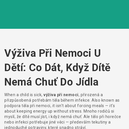
Výživa Při Nemoci U
Dětí: Co Dát, Když Dítě
Nemá Chuť Do Jídla
When a child is sick,
výživa při nemoci
,
přirozená a
přizpůsobená potřebám těla během infekce
. Also known as
podpora těla při nemoci
, it isn't about forcing meals — it's
about keeping energy up without stress.
Mnoho rodičů si
myslí, že dítě musí jíst, i když nemá chuť. Ale tělo při horečce
nebo infekci potřebuje jiné věci — především tekutiny a
jednoduché potraviny, které snadno stráví.