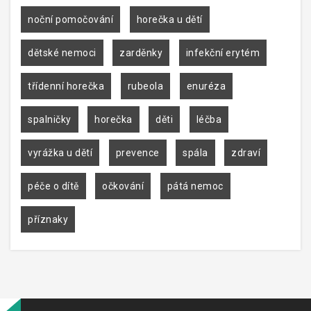
noční pomočování
horečka u dětí
dětské nemoci
zarděnky
infekční erytém
třídenní horečka
rubeola
enuréza
spalničky
horečka
děti
léčba
vyrážka u dětí
prevence
spála
zdraví
péče o dítě
očkování
pátá nemoc
příznaky