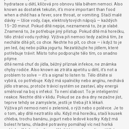
hydratace u dětí
,
klíčová pro obnovu těla během nemoci
. Also
known as
dostatek tekutin
, it's more important than food
when a child has a fever, sore throat, or vomiting. Stačí malé
dávky — lžíce vody, čaje, elektrolytových nápojů — každých
15–20 minut. Pokud dítě nepije, neznamená to, že je slabé.
Znamená to, že potřebuje jiný přístup.
Pokud dítě má horečku,
tělo ztrácí vodu rychleji. Výživa při nemoci tedy začíná tím, že
necháte dítě pít, co chce. Nechte ho pít, co chce — i když to je
jen led, čaj nebo půlka jogurtu. Nezatěžujte ho jídlem, které
potřebuje trávit. Místo toho podporujte tělo tím, co snadno
přijme.
dítě nemá chuť do jídla
,
běžný příznak infekce, ne známka
chyby rodiče
. Also known as
ztráta apetitu u dětí
, it’s not a
problem to solve — it’s a signal to listen to. Tělo dítěte si
vybírá, co potřebuje. Když má spalničky nebo angínu, nechává
jídlo stranou, protože trávicí systém se zastaví, aby energii
směřoval na boj s infekcí. To není slabost. To je inteligentní
reakce. Nechte dítě v klidu. Pokud se za dva dny nezačne jíst,
teprve tehdy se zamyslete, jestli je třeba jít k lékaři.
Výživa při nemoci není o zelenině, o rýži nebo o polévce. Je to
o tom, aby dítě neztratilo sílu. Když má horečku, stačí kousek
chleba, trochu banánu, jogurt nebo ledové kostky. Když má
bolest hrtanu, chladné potraviny pomáhají víc než horká