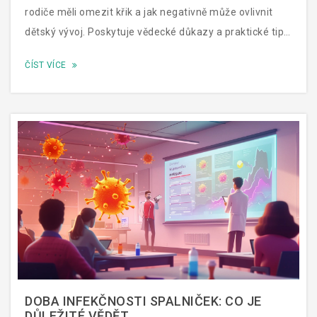
rodiče měli omezit křik a jak negativně může ovlivnit
dětský vývoj. Poskytuje vědecké důkazy a praktické tipy,
jak můžeme vybudovat zdravou a respektující
ČÍST VÍCE
komunikaci s našimi dětmi, a jaké jsou alternativní
metody výchovy, které posilují důvěru a sebeúctu u dětí.
DOBA INFEKČNOSTI SPALNIČEK: CO JE
DŮLEŽITÉ VĚDĚT