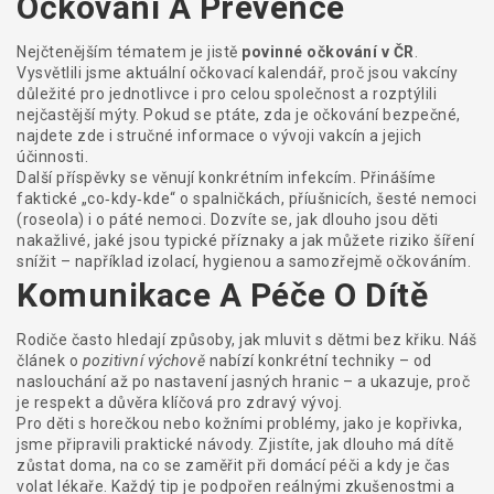
Očkování A Prevence
Nejčtenějším tématem je jistě
povinné očkování v ČR
.
Vysvětlili jsme aktuální očkovací kalendář, proč jsou vakcíny
důležité pro jednotlivce i pro celou společnost a rozptýlili
nejčastější mýty. Pokud se ptáte, zda je očkování bezpečné,
najdete zde i stručné informace o vývoji vakcín a jejich
účinnosti.
Další příspěvky se věnují konkrétním infekcím. Přinášíme
faktické „co‑kdy‑kde“ o spalničkách, příušnicích, šesté nemoci
(roseola) i o páté nemoci. Dozvíte se, jak dlouho jsou děti
nakažlivé, jaké jsou typické příznaky a jak můžete riziko šíření
snížit – například izolací, hygienou a samozřejmě očkováním.
Komunikace A Péče O Dítě
Rodiče často hledají způsoby, jak mluvit s dětmi bez křiku. Náš
článek o
pozitivní výchově
nabízí konkrétní techniky – od
naslouchání až po nastavení jasných hranic – a ukazuje, proč
je respekt a důvěra klíčová pro zdravý vývoj.
Pro děti s horečkou nebo kožními problémy, jako je kopřivka,
jsme připravili praktické návody. Zjistíte, jak dlouho má dítě
zůstat doma, na co se zaměřit při domácí péči a kdy je čas
volat lékaře. Každý tip je podpořen reálnými zkušenostmi a