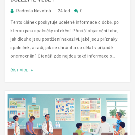
Radmila Novotná
24 led
0
Tento článek poskytuje ucelené informace o době, po
kterou jsou spalničky infekční. Přináší objasnění toho,
jak dlouho jsou postižení nakažliví, jaké jsou příznaky
spalniček, a radí, jak se chránit a co dělat v případě
onemocnění. Čtenáři zde najdou také informace o
možnostech očkování a léčby spalniček.
ČÍST VÍCE