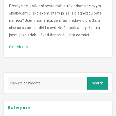
Přemýšlíte, kolik dní byste měli strávit doma se svým
školkáčem či školákem, který přišel s diagnozou páté
nemoci? Jsem maminka, co si tím nedávno prošla, a
chci se s vámi podělit o své zkušenosti a tipy. Zjistila
jsem, jakou dobu lékaři doporučují pro domácí
rekonvalescenci a jak to celé zvládnout bez větších
ČÍST VÍCE
komplikací. V tomto článku najdete užitečné informace,
jak pečovat o vaše nemocné ratolesti a kdy je bezpečné
je znovu poslat mezi kamarády. Protože každá
maminka chce to nejlepší pro svého potomka, pojďme
společně prozkoumat, jak to zorganizovat, ať je návrat
do kolektivu hladký a zdravý.
Kategorie