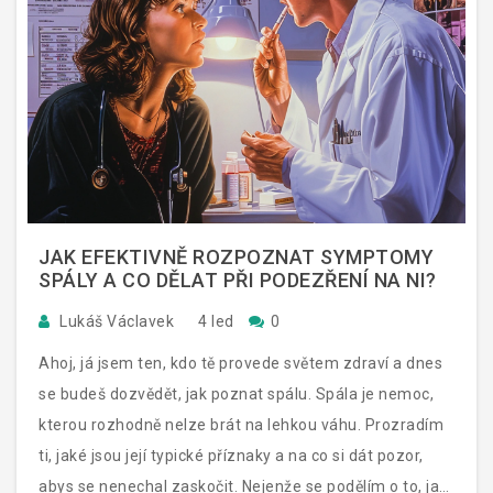
JAK EFEKTIVNĚ ROZPOZNAT SYMPTOMY
SPÁLY A CO DĚLAT PŘI PODEZŘENÍ NA NI?
Lukáš Václavek
4 led
0
Ahoj, já jsem ten, kdo tě provede světem zdraví a dnes
se budeš dozvědět, jak poznat spálu. Spála je nemoc,
kterou rozhodně nelze brát na lehkou váhu. Prozradím
ti, jaké jsou její typické příznaky a na co si dát pozor,
abys se nenechal zaskočit. Nejenže se podělím o to, jak