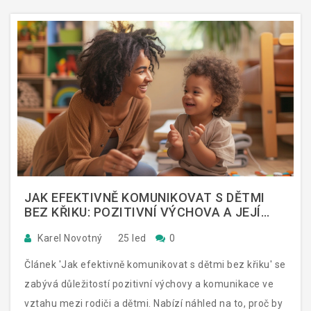
informované rozhodnutí o svém zdraví a zdraví svých
blízkých.
JAK EFEKTIVNĚ KOMUNIKOVAT S DĚTMI
BEZ KŘIKU: POZITIVNÍ VÝCHOVA A JEJÍ
VÝHODY
Karel Novotný
25 led
0
Článek 'Jak efektivně komunikovat s dětmi bez křiku' se
zabývá důležitostí pozitivní výchovy a komunikace ve
vztahu mezi rodiči a dětmi. Nabízí náhled na to, proč by