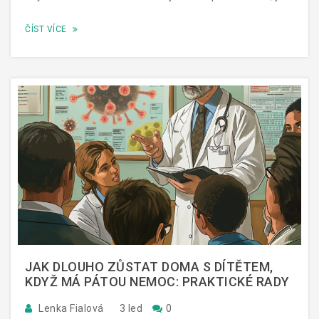
se ta nepříjemná nemoc zjistí, ale i jaké jsou možnosti
ČÍST VÍCE
léčby. Můj cíl? Pomocí jednoduchého výkladu ti přiblížit
vše důležité, co bys měl vědět o spále, ať už pro sebe
nebo své blízké.
JAK DLOUHO ZŮSTAT DOMA S DÍTĚTEM,
KDYŽ MÁ PÁTOU NEMOC: PRAKTICKÉ RADY
Lenka Fialová
3 led
0