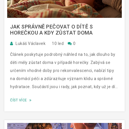
JAK SPRÁVNĚ PEČOVAT O DÍTĚ S
HOREČKOU A KDY ZŮSTAT DOMA
Lukáš Václavek
10 led
0
Článek poskytuje podrobný náhled na to, jak dlouho by
děti měly zůstat doma v případě horečky. Zabývá se
určením vhodné doby pro rekonvalescenci, nabízí tipy
na domácí péči a zdůrazňuje význam klidu a správné
hydratace. Součástí jsou i rady, jak poznat, kdy už je dítě
připravené vrátit se do školy nebo školky.
ČÍST VÍCE