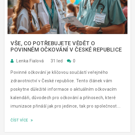
VŠE, CO POTŘEBUJETE VĚDĚT O
POVINNÉM OČKOVÁNÍ V ČESKÉ REPUBLICE
Lenka Fialová
31 led
0
Povinné očkování je klíčovou součástí veřejného
zdravotnictví v České republice. Tento článek vám
poskytne důležité informace o aktuálním očkovacím
kalendáři, důvodech pro očkování a přínosech, které
imunizace přináší jak pro jedince, tak pro společnost.
Prozkoumáme také, jak se vyvíjely vakcíny a jaké jsou
ČÍST VÍCE
nejčastější mýty a dezinformace o očkování. Cílem je
pomoci čtenářům pochopit důležitost očkování a učinit