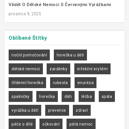
Vědět O Dětské Nemoci S Červenými Vyrážkami
prosince 9, 2025
Oblíbené
Štítky
noční pomočování
horečka u dětí
dětské nemoci
zarděnky
infekční erytém
třídenní horečka
rubeola
enuréza
spalničky
horečka
děti
léčba
spála
vyrážka u dětí
prevence
zdraví
péče o dítě
očkování
pátá nemoc