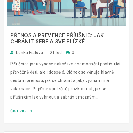
PŘENOS A PREVENCE PŘÍUŠNIC: JAK
CHRÁNIT SEBE A SVÉ BLÍZKÉ
Lenka Fialová
21 led
0
Příušnice jsou vysoce nakažlivé onemocnění postihující
převážně děti, ale i dospělé. Článek se věnuje hlavně
cestám přenosu, jak se chránit a jaký význam má
vakcinace. Pojďme společně prozkoumat, jak se
příušnicím lze vyhnout a zabránit možným
komplikacím, které mohou být pro naše zdraví vážné.
ČÍST VÍCE