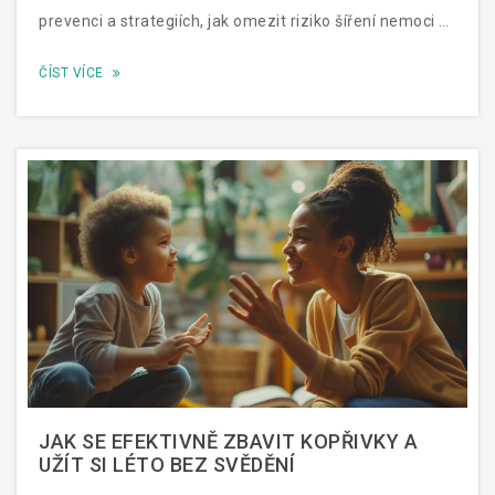
prevenci a strategiích, jak omezit riziko šíření nemoci v
domácnosti. Poskytuje účinné tipy na to, jak rozpoznat
ČÍST VÍCE
šestou nemoc a jak postupovat v případě, že vaše dítě
onemocní.
JAK SE EFEKTIVNĚ ZBAVIT KOPŘIVKY A
UŽÍT SI LÉTO BEZ SVĚDĚNÍ