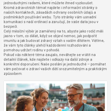
jednoduchými radami, které můžete ihned vyzkoušet.
Kromě zdravotních témat najdete i informační stránky o
našich kontaktech, zásadách ochrany osobních údajů a
podmínkách používání webu. Tyto stránky vám usnadní
komunikaci s naší ordinací a zaručují, že vaše data jsou v
bezpečí.
Celý měsíční výběr je zaměřený na to, abyste jako rodič měli
jasno v tom, co dělat, když se objeví nemoc, jak podpořit
imunitu a jak budovat zdravý vztah s vaším dítětem. Věříme,
že vám tyto články ulehčí každodenní rozhodování a
pomohou udržet rodinu v pohodě.
Pokud vás některé téma zaujalo, neváhejte se vrátit na
detailní článek, kde najdete i odkazy na další zdroje a
konkrétní doporučení. Naše poslání je jednoduché – pomáhat
vám pečovat o zdraví vašich dětí srozumitelným a praktickým
způsobem.