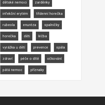
dětské nemoci
zarděnky
infekční erytém
třídenní horečka
rubeola
enuréza
spalničky
horečka
děti
léčba
vyrážka u dětí
prevence
spála
zdraví
péče o dítě
očkování
pátá nemoc
příznaky