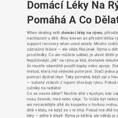
Domácí Léky Na R
Pomáhá A Co Dělat
When dealing with
domácí léky na rýmu
,
přírodn
nachlazení u dětí
. Also known as
přírodní léčba 
support recovery when used wisely.
Mnoho rodičů 
zázračné řešení — ale věda říká jinak. Rýma u dět
prostředky. Co ale můžete udělat, je ulevit dítěti 
Nejúčinnější „lék“ na rýmu je klid, dostatek teku
že musíte okamžitě použít kapky nebo spreje. St
metod, která má vědecké potvrzení. Stačí jedna pol
pomoci dýchat lépe. Taky pomáhá, když spí s hl
— sušený vzduch z topení zhoršuje rýmu. Pokud m
ručníky na radiátor.
Co se nesmí dělat? Nechte dítě v kuchyni, kde va
nosu česnek, med nebo oleje. To může být nebezp
ani nezavádějte dítě do koupelny s horkou vodou
dítě v klidu, ne když se v ní trhá. Pokud má dít
léky — jděte k lékaři. Rýma je běžná, ale někdy je