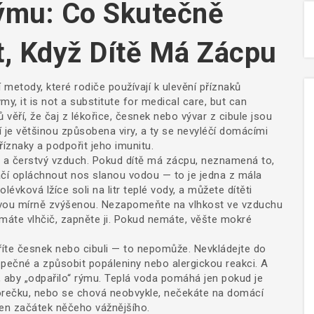
ýmu: Co Skutečně
, Když Dítě Má Zácpu
í metody, které rodiče používají k ulevění příznaků
rýmy
, it is not a substitute for medical care, but can
věří, že čaj z lékořice, česnek nebo vývar z cibule jsou
í je většinou způsobena viry, a ty se nevyléčí domácími
příznaky a podpořit jeho imunitu.
tin a čerstvý vzduch. Pokud dítě má zácpu, neznamená to,
ačí opláchnout nos slanou vodou — to je jedna z mála
évková lžíce soli na litr teplé vody, a můžete dítěti
avou mírně zvýšenou. Nezapomeňte na vlhkost ve vzduchu
áte vlhčič, zapněte ji. Pokud nemáte, věšte mokré
říte česnek nebo cibuli — to nepomůže. Nevkládejte do
ečné a způsobit popáleniny nebo alergickou reakci. A
, aby „odpařilo“ rýmu. Teplá voda pomáhá jen pokud je
ě horečku, nebo se chová neobvykle, nečekáte na domácí
 jen začátek něčeho vážnějšího.