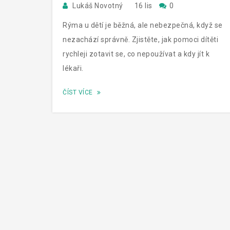
Lukáš Novotný
16 lis
0
Rýma u dětí je běžná, ale nebezpečná, když se
nezachází správně. Zjistěte, jak pomoci dítěti
rychleji zotavit se, co nepoužívat a kdy jít k
lékaři.
ČÍST VÍCE