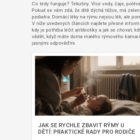
Co tedy funguje? Tekutiny. Více vody, čaje, poléve
Pokud se vám zdá, že dítě dýchá těžce, má zelený 
pediatra. Domácí léky na rýmu nejsou lék, ale po
V níže uvedených článcích najdete přesné informace
kdy je potřeba léčit antibiotiky a jak se chovat, 
vědět, když máte doma malého rýmového kamarád
jasnými odpověďmi.
JAK SE RYCHLE ZBAVIT RÝMY U
DĚTÍ: PRAKTICKÉ RADY PRO RODIČE