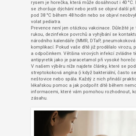
rysem je horečka, která může dosáhnout i 40 °C. 
se zhoršuje dýchání nebo jestli se objeví další p
pod 38 °C během 48 hodin nebo se objeví neobvykl
volat pediatra.
Prevence není jen otázkou vakcinace. Důležité je 
rukou, dezinfekce povrchů a vyhýbání se kontakt
národního kalendáře (MMR, DTaP, pneumokoková va
komplikací. Pokud vaše dítě již prodělalo virozu
a odpočinkem. Většina virových infekcí zvládne 
antipyretik jako je paracetamol při vysoké horečc
V našem výběru níže najdete články, které se po
streptokoková angína (i když bakteriální, často se
neštovice nebo spála. Každý z nich přináší praktic
lékařskou pomoc a jak podpořit dítě během nemoc
informacemi, které vám pomohou rozhodnout, kdy
zásahu.