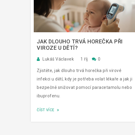
JAK DLOUHO TRVÁ HOREČKA PŘI
VIROZE U DĚTÍ?
Lukáš Václavek
1 říj
0
Zjistěte, jak dlouho trvá horečka při virové
infekci u dětí, kdy je potřeba volat lékaře a jak ji
bezpečně snižovat pomocí paracetamolu nebo
ibuprofenu.
ČÍST VÍCE