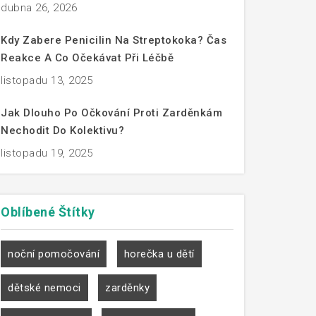
dubna 26, 2026
Kdy Zabere Penicilin Na Streptokoka? Čas
Reakce A Co Očekávat Při Léčbě
listopadu 13, 2025
Jak Dlouho Po Očkování Proti Zarděnkám
Nechodit Do Kolektivu?
listopadu 19, 2025
Oblíbené
Štítky
noční pomočování
horečka u dětí
dětské nemoci
zarděnky