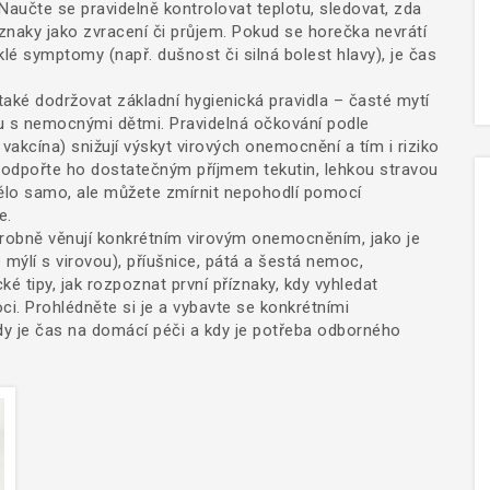
Naučte se pravidelně kontrolovat teplotu, sledovat, zda
říznaky jako zvracení či průjem. Pokud se horečka nevrátí
é symptomy (např. dušnost či silná bolest hlavy), je čas
také dodržovat základní hygienická pravidla – časté mytí
u s nemocnými dětmi. Pravidelná očkování podle
kcína) snižují výskyt virových onemocnění a tím i riziko
, podpořte ho dostatečným příjmem tekutin, lehkou stravou
tělo samo, ale můžete zmírnit nepohodlí pomocí
e.
drobně věnují konkrétním virovým onemocněním, jako je
 mýlí s virovou), příušnice, pátá a šestá nemoc,
ké tipy, jak rozpoznat první příznaky, kdy vyhledat
i. Prohlédněte si je a vybavte se konkrétními
 je čas na domácí péči a kdy je potřeba odborného