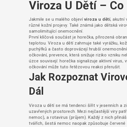
Viroza U Dětí – Co
Jakmile se u malého objeví
viroza u dětí
,
akutní 
různé kožní projevy
. Také známá jako
dětská viro
samolimitující onemocnění.
První klíčová součást je
horečka
,
přirozená obran
teplotou
. Viroza u dětí zahrnuje také
vyrážku
,
kož
puchýřků a často doprovázejí hrubší onemocnění
očkování
,
prevence, která snižuje riziko vzniku ne
úzce souvisejí: horečka signalizuje aktivní virus, 
očkování může tuto řetězovou reakci přerušit.
Jak Rozpoznat Virovo
Dál
Viroza u dětí se má tendenci šířit v jesenních a z
uzavřených prostorech. Mezi nejčastější viry pat
nemoc), a rotavirus (průjem). Každý z nich přiná
tvářích, šestá nemoc naopak způsobuje červené sk