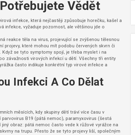
 Potřebujete Vědět
virová infekce, která nejčastěji způsobuje horečku, kašel a
vá infekce
, vyžaduje pozornost, ale většinou jde o
ná reakce těla na virus, projevující se zvýšenou tělesnou
ní projevy, které mohou mít podobu červených skvrn či
. Když se tyto symptomy spojí, je třeba myslet i na
bo závažnosti virových infekcí u dětí
. Všechny tři entity
vyrážka často indikuje konkrétní typ virové infekce a
u Infekci A Co Dělat
imních měsících, kdy skupiny dětí tráví více času v
ří parvovirus B19 (pátá nemoc), paramyxovirus (šestá
ší jiný obraz: pátá nemoc často vede k růžové vyrážce na
vrny na trupu. Přesto že se tyto projevy liší, společným