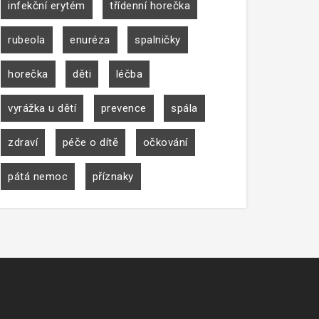
infekční erytém
třídenní horečka
rubeola
enuréza
spalničky
horečka
děti
léčba
vyrážka u dětí
prevence
spála
zdraví
péče o dítě
očkování
pátá nemoc
příznaky