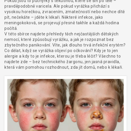
Pokud jsou to puchýřky s tekutinou, které se šíří po těle –
pravděpodobně varicela. Ale pokud vyrážka přichází s
vysokou horečkou, zvracením, zmatečností nebo nechce dítě
pít, nečekáte – jděte k lékaři. Některé infekce, jako
meningokoková, se projevují přesně takhle a každá hodina
počítá.
V této sbírce najdete přehledy těch nejčastějších dětských
nemocí, které způsobují vyrážku, a jak je rozpoznat bez
zbytečného panikování. Víte, jak dlouho trvá infekční erytém?
Co dělat, když se vyrážka objeví po očkování? Kdy je to jen
alergie a kdy to je infekce, kterou je třeba léčit? Všechno to
najdete zde – bez technického žargonu, jen jasná pravidla,
která vám pomohou rozhodnout, zda jít domů, nebo k lékaři.