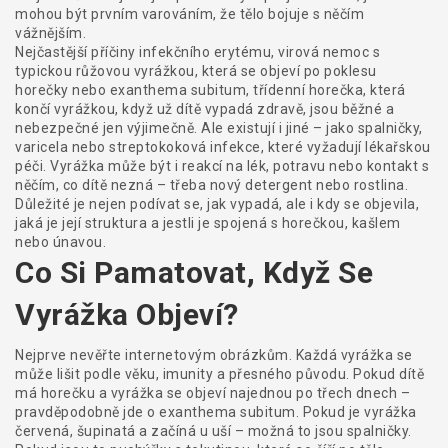
mohou být prvním varováním, že tělo bojuje s něčím
vážnějším.
Nejčastější příčiny
infekčního erytému
,
virová nemoc s
typickou růžovou vyrážkou, která se objeví po poklesu
horečky
nebo
exanthema subitum
,
třídenní horečka, která
končí vyrážkou, když už dítě vypadá zdravě
, jsou běžné a
nebezpečné jen výjimečně. Ale existují i jiné – jako spalničky,
varicela nebo streptokoková infekce, které vyžadují lékařskou
péči. Vyrážka může být i reakcí na lék, potravu nebo kontakt s
něčím, co dítě nezná – třeba nový detergent nebo rostlina.
Důležité je nejen podívat se, jak vypadá, ale i kdy se objevila,
jaká je její struktura a jestli je spojená s horečkou, kašlem
nebo únavou.
Co Si Pamatovat, Když Se
Vyrážka Objeví?
Nejprve nevěřte internetovým obrázkům. Každá vyrážka se
může lišit podle věku, imunity a přesného původu. Pokud dítě
má horečku a vyrážka se objeví najednou po třech dnech –
pravděpodobně jde o exanthema subitum. Pokud je vyrážka
červená, šupinatá a začíná u uší – možná to jsou spalničky.