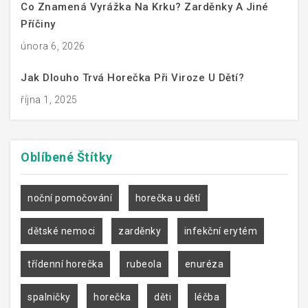
Co Znamená Vyrážka Na Krku? Zarděnky A Jiné
Příčiny
února 6, 2026
Jak Dlouho Trvá Horečka Při Viroze U Dětí?
října 1, 2025
Oblíbené
Štítky
noční pomočování
horečka u dětí
dětské nemoci
zarděnky
infekční erytém
třídenní horečka
rubeola
enuréza
spalničky
horečka
děti
léčba