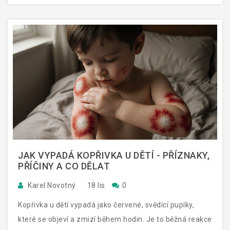
JAK VYPADÁ KOPŘIVKA U DĚTÍ - PŘÍZNAKY,
PŘÍČINY A CO DĚLAT
Karel Novotný
18 lis
0
Kopřivka u dětí vypadá jako červené, svědící pupíky,
které se objeví a zmizí během hodin. Je to běžná reakce