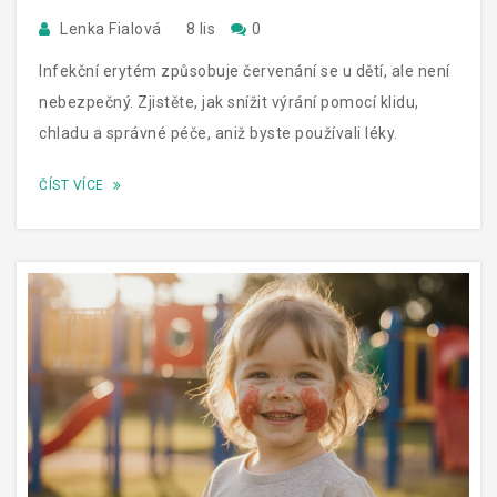
Lenka Fialová
8 lis
0
Infekční erytém způsobuje červenání se u dětí, ale není
nebezpečný. Zjistěte, jak snížit výrání pomocí klidu,
chladu a správné péče, aniž byste používali léky.
ČÍST VÍCE