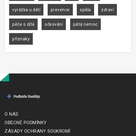
vyrážka u dětí
prevence
spála
zdraví
péče o dítě
očkování
pátá nemoc
příznaky
O NÁS
OBECNÉ PODMÍNKY
ZÁSADY OCHRANY SOUKROMÍ