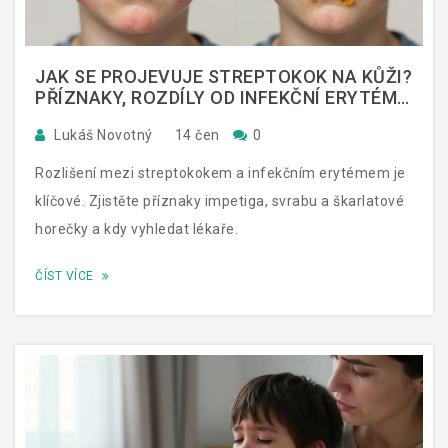
JAK SE PROJEVUJE STREPTOKOK NA KŮŽI?
PŘÍZNAKY, ROZDÍLY OD INFEKČNÍ ERYTÉMU
A LÉČBA
Lukáš Novotný
14 čen
0
Rozlišení mezi streptokokem a infekčním erytémem je
klíčové. Zjistěte příznaky impetiga, svrabu a škarlatové
horečky a kdy vyhledat lékaře.
ČÍST VÍCE