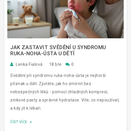
JAK ZASTAVIT SVĚDĚNÍ U SYNDROMU
RUKA-NOHA-ÚSTA U DĚTÍ
Lenka Fialová
18 bře
0
Svědění při syndromu ruka-noha-ústa je nejhorší
příznak u dětí. Zjistěte, jak ho zmírnit bez
nebezpečných léků - pomocí chladných kompresí,
zinkové pasty a správné hydratace. Víte, co nepoužívat,
a kdy jít k lékaři.
ČÍST VÍCE