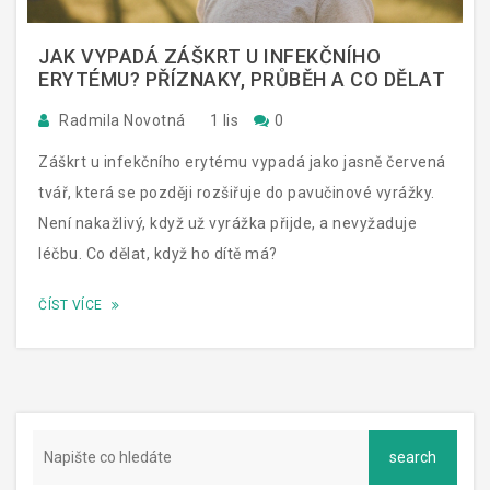
JAK VYPADÁ ZÁŠKRT U INFEKČNÍHO
ERYTÉMU? PŘÍZNAKY, PRŮBĚH A CO DĚLAT
Radmila Novotná
1 lis
0
Záškrt u infekčního erytému vypadá jako jasně červená
tvář, která se později rozšiřuje do pavučinové vyrážky.
Není nakažlivý, když už vyrážka přijde, a nevyžaduje
léčbu. Co dělat, když ho dítě má?
ČÍST VÍCE