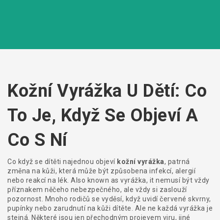
Kožní Vyrážka U Dětí: Co
To Je, Když Se Objeví A
Co S Ní
Co když se dítěti najednou objeví
kožní vyrážka
,
patrná
změna na kůži, která může být způsobena infekcí, alergií
nebo reakcí na lék
. Also known as
vyrážka
, it
nemusí být vždy
příznakem něčeho nebezpečného, ale vždy si zaslouží
pozornost
.
Mnoho rodičů se vyděsí, když uvidí červené skvrny,
pupínky nebo zarudnutí na kůži dítěte. Ale ne každá vyrážka je
stejná. Některé jsou jen přechodným projevem viru, jiné