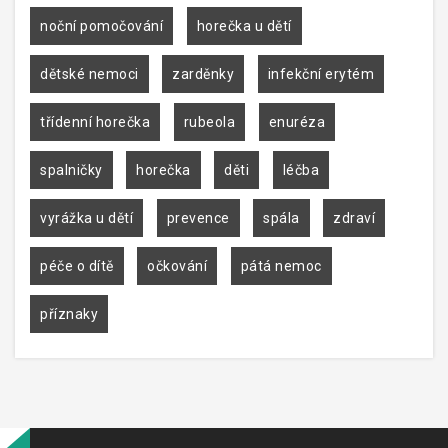
noční pomočování
horečka u dětí
dětské nemoci
zarděnky
infekční erytém
třídenní horečka
rubeola
enuréza
spalničky
horečka
děti
léčba
vyrážka u dětí
prevence
spála
zdraví
péče o dítě
očkování
pátá nemoc
příznaky