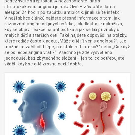
podezříváte streptokok. A nezapomeňte: dítě s
streptokokovou angínou je nakažlivé – zůstaňte doma
alespoň 24 hodin po začátku antibiotik, jinak šíříte infekci.
V naší sbírce článků najdete přesné informace o tom, jak
rozpoznat angínu od jiných infekcí, jak dlouho je nakažlivá,
kdy se objeví reakce na antibiotika a jak se liší příznaky u
malých dětí a starších dětí. Také najdete odpovědi na otázky,
které rodiče často kladou: „Může dítě jít ven s angínou?“, „Je
možné se začít cítit lépe, ale stále mít infekci?“ nebo „Co když
se po léčbě angína vrátí?“. Všechno je zde vysvětleno
jednoduše, bez zbytečného složení – jen to, co potřebujete
vědět, když se dítě zrovna necítí dobře.