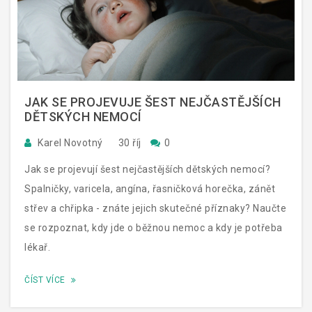
JAK SE PROJEVUJE ŠEST NEJČASTĚJŠÍCH
DĚTSKÝCH NEMOCÍ
Karel Novotný
30 říj
0
Jak se projevují šest nejčastějších dětských nemocí?
Spalničky, varicela, angína, řasničková horečka, zánět
střev a chřipka - znáte jejich skutečné příznaky? Naučte
se rozpoznat, kdy jde o běžnou nemoc a kdy je potřeba
lékař.
ČÍST VÍCE