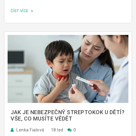
ČÍST VÍCE
JAK JE NEBEZPEČNÝ STREPTOKOK U DĚTÍ?
VŠE, CO MUSÍTE VĚDĚT
Lenka Fialová
18 led
0