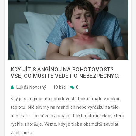
KDY JÍT S ANGÍNOU NA POHOTOVOST?
VŠE, CO MUSÍTE VĚDĚT O NEBEZPEČNÝCH
PŘÍZNAKŮ
Lukáš Novotný
19 bře
0
Kdy jít s angínou na pohotovost? Pokud máte vysokou
teplotu, bílé skvrny na mandlích nebo vyrážku na těle,
nečekáte. To může být spála - bakteriální infekce, která
rychle zhoršuje. Vězte, kdy je třeba okamžitě zavolat
záchranku.