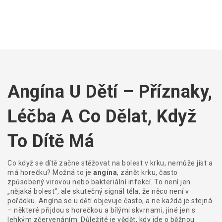
Angína U Dětí – Příznaky,
Léčba A Co Dělat, Když
To Dítě Má
Co když se dítě začne stěžovat na bolest v krku, nemůže jíst a
má horečku? Možná to je
angína
,
zánět krku, často
způsobený virovou nebo bakteriální infekcí
. To není jen
„nějaká bolest“, ale skutečný signál těla, že něco není v
pořádku. Angína se u dětí objevuje často, a ne každá je stejná
– některé přijdou s horečkou a bílými skvrnami, jiné jen s
lehkým zčervenáním. Důležité je vědět, kdy jde o běžnou