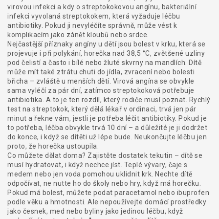
virovou infekci a kdy o
streptokokovou angínu
,
bakteriální
infekci vyvolaná streptokokem, která vyžaduje léčbu
antibiotiky
. Pokud ji nevyléčíte správně, může vést k
komplikacím jako zánět kloubů nebo srdce.
Nejčastější příznaky angíny u dětí jsou bolest v krku, která se
projevuje i při polykání, horečka nad 38,5 °C, zvětšené uzliny
pod čelistí a často i bílé nebo žluté skvrny na mandlích. Dítě
může mít také ztrátu chuti do jídla, zvracení nebo bolesti
břicha – zvláště u menších dětí. Virová angína se obvykle
sama vyléčí za pár dní, zatímco streptokoková potřebuje
antibiotika. A to je ten rozdíl, který rodiče musí poznat. Rychlý
test na streptokok, který dělá lékař v ordinaci, trvá jen pár
minut a řekne vám, jestli je potřeba léčit antibiotiky. Pokud je
to potřeba, léčba obvykle trvá 10 dní – a důležité je ji dodržet
do konce, i když se dítěti už lépe bude. Neukončujte léčbu jen
proto, že horečka ustoupila.
Co můžete dělat doma? Zajistěte dostatek tekutin – dítě se
musí hydratovat, i když nechce jíst. Teplé vývary, čaje s
medem nebo jen voda pomohou uklidnit krk. Nechte dítě
odpočívat, ne nutte ho do školy nebo hry, když má horečku.
Pokud má bolest, můžete podat paracetamol nebo ibuprofen
podle věku a hmotnosti. Ale nepoužívejte domácí prostředky
jako česnek, med nebo byliny jako jedinou léčbu, když