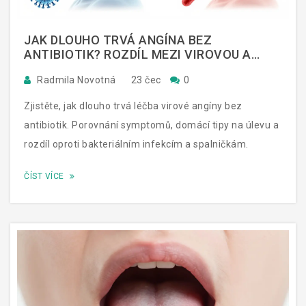
JAK DLOUHO TRVÁ ANGÍNA BEZ
ANTIBIOTIK? ROZDÍL MEZI VIROVOU A
BAKTERIÁLNÍ INFEKCÍ
Radmila Novotná
23 čec
0
Zjistěte, jak dlouho trvá léčba virové angíny bez
antibiotik. Porovnání symptomů, domácí tipy na úlevu a
rozdíl oproti bakteriálním infekcím a spalničkám.
ČÍST VÍCE