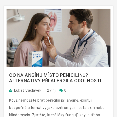
CO NA ANGÍNU MÍSTO PENICILINU?
ALTERNATIVY PŘI ALERGII A ODOLNOSTI
BAKTERIÍ
Lukáš Václavek
27 říj
0
Když nemůžete brát penicilin při angíně, existují
bezpečné alternativy jako azitromycin, cefalexin nebo
klindamycin. Zjistěte, které léky fungují, kdy je třeba