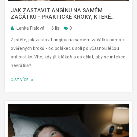
JAK ZASTAVIT ANGÍNU NA SAMÉM
ZAČÁTKU - PRAKTICKÉ KROKY, KTERÉ
SKUTEČNĚ POMOHOU
Lenka Fialová
6 lis
0
Zjistěte, jak zastavit angínu na samém začátku pomocí
ověřených kroků - od polákec s solí po včasnou léčbu
antibiotiky. Víte, kdy jít k lékaři a co dělat, aby se infekce
nevrátila?
ČÍST VÍCE