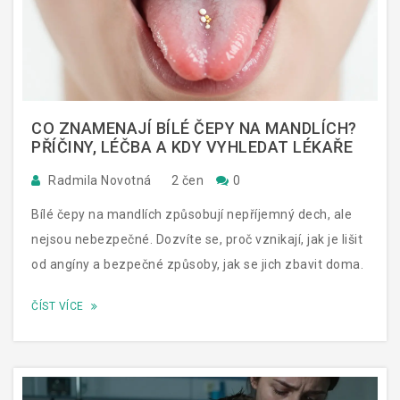
CO ZNAMENAJÍ BÍLÉ ČEPY NA MANDLÍCH?
PŘÍČINY, LÉČBA A KDY VYHLEDAT LÉKAŘE
Radmila Novotná
2 čen
0
Bílé čepy na mandlích způsobují nepříjemný dech, ale
nejsou nebezpečné. Dozvíte se, proč vznikají, jak je lišit
od angíny a bezpečné způsoby, jak se jich zbavit doma.
ČÍST VÍCE